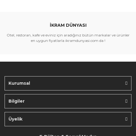
İKRAM DÜNYASI
Otel, restoran, kafe ve eviniz için aradığınız bütün markalar ve ürünler
en uygun fiyatlarla ikramdunyasi.com da !
Kurumsal
Bilgiler
Üyelik