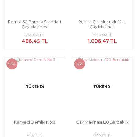
Remta 60 Bardak Standart
Remta Çift Musluklu 12 Lt
Çay Makinesi
Çay Makinası
754,00 TL
1.560,02 TL
486,45 TL
1.006,47 TL
%34
%35
TÜKENDİ
TÜKENDİ
Kahveci Demlik No:3
Çay Makinası 120 Bardaklık
610,17 TL
1.277,29 TL