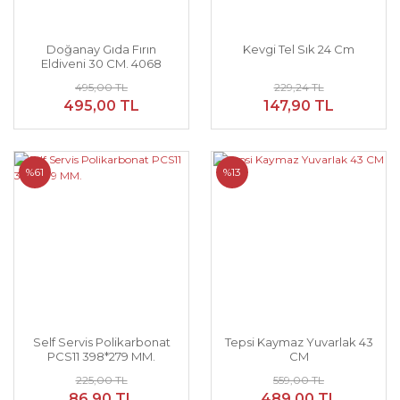
Doğanay Gıda Fırın
Kevgi Tel Sık 24 Cm
Eldiveni 30 CM. 4068
495,00 TL
229,24 TL
495,00 TL
147,90 TL
%61
%13
Self Servis Polikarbonat
Tepsi Kaymaz Yuvarlak 43
PCS11 398*279 MM.
CM
225,00 TL
559,00 TL
86,90 TL
489,00 TL