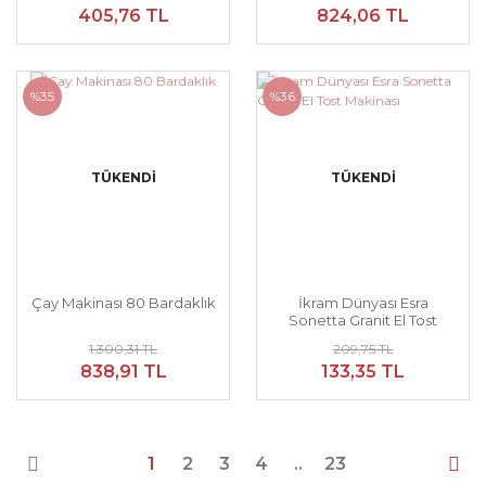
405,76 TL
824,06 TL
%35
%36
TÜKENDİ
TÜKENDİ
Çay Makinası 80 Bardaklık
İkram Dünyası Esra
Sonetta Granit El Tost
Makinası
1.300,31 TL
209,75 TL
838,91 TL
133,35 TL
1
2
3
4
..
23