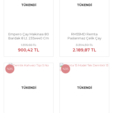
TÜKENDİ
TÜKENDİ
Empero Çay Makinası 80
RM55MD Remta
Bardak 8 Lt. 235x440 Cm
Paslanmaz Çelik Çay
Kazanı
1.395,66 TL
3.394,30 TL
900,42 TL
2.189,87 TL
%35
%35
TÜKENDİ
TÜKENDİ