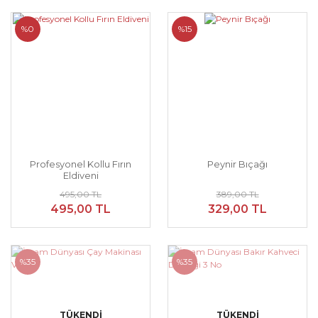
%0
%15
Profesyonel Kollu Fırın
Peynir Bıçağı
Eldiveni
495,00 TL
389,00 TL
495,00 TL
329,00 TL
%35
%35
TÜKENDİ
TÜKENDİ