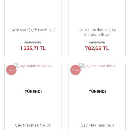
Semaver ( Çift Demlikli )
Ur 80 Bardaklık Çay
Makinası İkazlı
1.915,36 TL
1.213,15 TL
1.235,71 TL
782,68 TL
%35
%35
TÜKENDİ
TÜKENDİ
Çay Makinası VR160
Çay Makinası In80