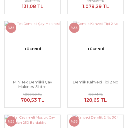
203,17 TL
1.672,91 TL
131,08 TL
1.079,29 TL
%35
%35
TÜKENDİ
TÜKENDİ
Mini Tek Demlikli Çay
Demlik Kahveci Tipi 2 No
Makinesi 5 Litre
1.209,83 TL
199,41 TL
780,53 TL
128,65 TL
%35
%35