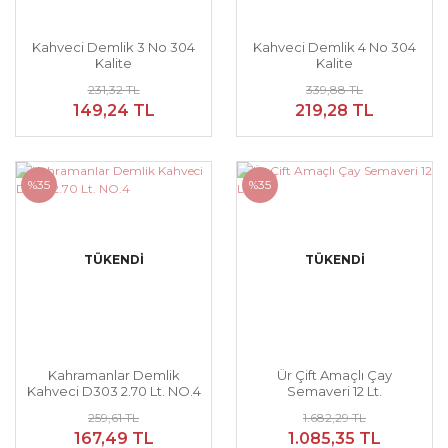
Kahveci Demlik 3 No 304
Kahveci Demlik 4 No 304
Kalite
Kalite
231,32 TL
339,88 TL
149,24 TL
219,28 TL
%35
%35
TÜKENDİ
TÜKENDİ
Kahramanlar Demlik
Ür Çift Amaçlı Çay
Kahveci D303 2.70 Lt. NO.4
Semaveri 12 Lt.
259,61 TL
1.682,29 TL
167,49 TL
1.085,35 TL