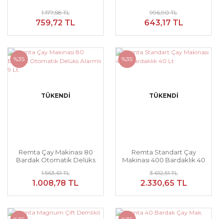
1.177,58 TL
996,90 TL
759,72 TL
643,17 TL
%35
%35
TÜKENDİ
TÜKENDİ
Remta Çay Makinası 80
Remta Standart Çay
Bardak Otomatik Delüks
Makinası 400 Bardaklık 40
Alarmlı 9 Lt.
Lt
1.563,61 TL
3.612,51 TL
1.008,78 TL
2.330,65 TL