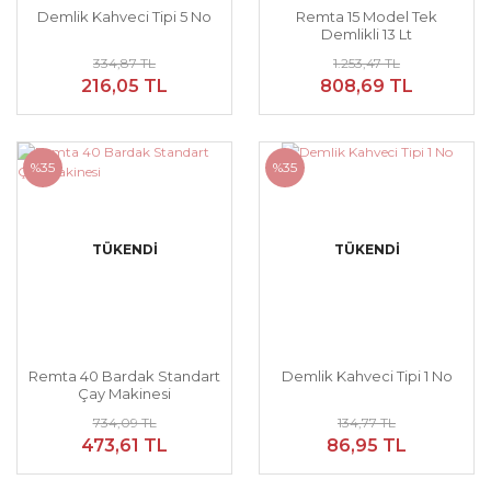
Demlik Kahveci Tipi 5 No
Remta 15 Model Tek
Demlikli 13 Lt
334,87 TL
1.253,47 TL
216,05 TL
808,69 TL
%35
%35
TÜKENDİ
TÜKENDİ
Remta 40 Bardak Standart
Demlik Kahveci Tipi 1 No
Çay Makinesi
734,09 TL
134,77 TL
473,61 TL
86,95 TL