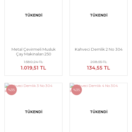
TÜKENDİ
TÜKENDİ
Metal Çevirmeli Musluk
Kahveci Demlik 2 No 304
Çay Makinaları 250
Bardaklık
1.580,24 TL
208,55 TL
1.019,51 TL
134,55 TL
%35
%35
TÜKENDİ
TÜKENDİ