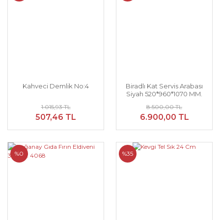
Kahveci Demlik No:4
Biradlı Kat Servis Arabası
Siyah 520*960*1070 MM.
1.015,93 TL
8.500,00 TL
507,46 TL
6.900,00 TL
%0
%35