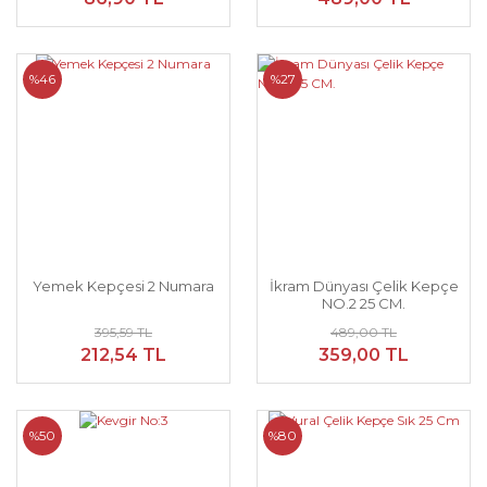
%46
%27
Yemek Kepçesi 2 Numara
İkram Dünyası Çelik Kepçe
NO.2 25 CM.
395,59 TL
489,00 TL
212,54 TL
359,00 TL
%50
%80