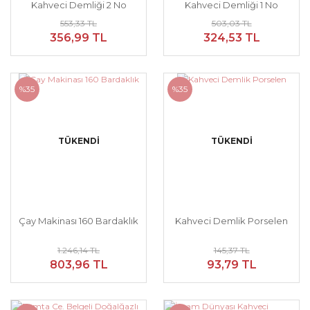
Kahveci Demliği 2 No
Kahveci Demliği 1 No
553,33 TL
503,03 TL
356,99 TL
324,53 TL
%35
%35
TÜKENDİ
TÜKENDİ
Çay Makinası 160 Bardaklık
Kahveci Demlik Porselen
1.246,14 TL
145,37 TL
803,96 TL
93,79 TL