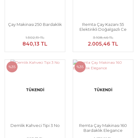
Çay Makinası 250 Bardaklık
Remta Çay Kazanı 55
Elektirikli Doğalgazlı Ce
Belgeli
1.302,19 TL
3.108,46 TL
840,13 TL
2.005,46 TL
%35
%35
TÜKENDİ
TÜKENDİ
Demlik Kahveci Tipi 3 No
Remta Çay Makinası 160
Bardaklık Elegance