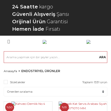
24 Saatte
kargo
Güvenli Alışveriş
Şansı
Orijinal Ürün
Garantisi
Hemen İade
Fırsatı
ARA
Anasayfa
ENDÜSTRİYEL ÜRÜNLER
Stoktakiler
Toplam 1331 ürün
%50
%19