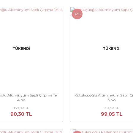
%35
TÜKENDİ
TÜKENDİ
ğlu Alüminyum Saplı Çırpma Teli
Kütükçüoğlu Alüminyum Saplı Çı
4 No
5 No
139,97 TL
153,52 TL
90,30 TL
99,05 TL