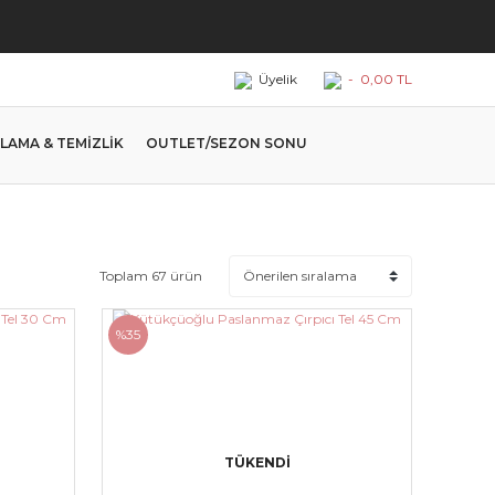
Üyelik
-
0,00 TL
LAMA & TEMİZLİK
OUTLET/SEZON SONU
Toplam 67 ürün
%35
TÜKENDİ