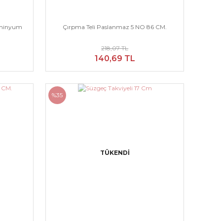
lüminyum
Çırpma Teli Paslanmaz 5 NO 86 CM.
218,07 TL
140,69 TL
%35
TÜKENDİ