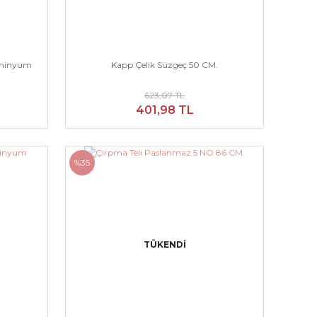
lüminyum
Kapp Çelik Süzgeç 50 CM.
623,07 TL
401,98 TL
%35
TÜKENDİ