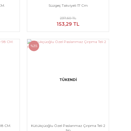
CM.
Süzgeç Takviyeli 17 Cm
237,60 TL
153,29 TL
%35
TÜKENDİ
98 CM.
Kütükçüoğlu Özel Paslanmaz Çırpma Teli 2
No