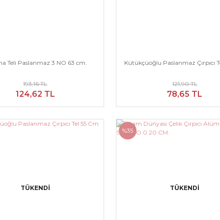
a Teli Paslanmaz 3 NO 63 cm.
Kütükçüoğlu Paslanmaz Çırpıcı 
193,16 TL
121,90 TL
124,62 TL
78,65 TL
%35
TÜKENDİ
TÜKENDİ