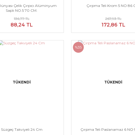
ünyası Çelik Çırpıcı Alüminyum
Çırpma Teli Krom 5 NO 86 
Saplı NO.5 70 CM.
136,77 TL
267,93 TL
88,24 TL
172,86 TL
%35
TÜKENDİ
TÜKENDİ
Süzgeç Takviyeli 24 Cm
Çırpma Teli Paslanamaz 6 NO 