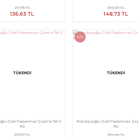
211,78 TL
230,53 TL
136,63 TL
148,73 TL
%35
TÜKENDİ
TÜKENDİ
ğlu Özel Paslanmaz Çırpma Teli 3
Kütükçüoğlu Özel Paslanmaz Çırp
No
No
227,57 TL
254,64 TL