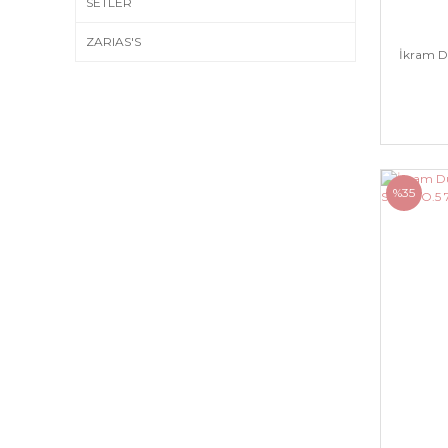
SETLER
ZARIAS'S
İkram D
%35