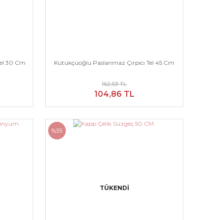
Tel 30 Cm
Kütükçüoğlu Paslanmaz Çırpıcı Tel 45 Cm
162,53 TL
104,86 TL
%35
TÜKENDİ