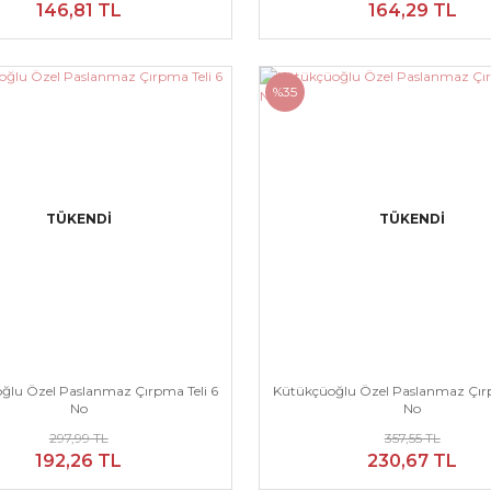
146,81 TL
164,29 TL
%35
TÜKENDİ
TÜKENDİ
ğlu Özel Paslanmaz Çırpma Teli 6
Kütükçüoğlu Özel Paslanmaz Çırp
No
No
297,99 TL
357,55 TL
192,26 TL
230,67 TL