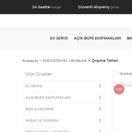
24 Saatte
kargo
Güvenli Alışveriş
Şansı
EV SERİSİ
AÇIK BÜFE EKİPMANLARI
BA
Anasayfa
ENDÜSTRİYEL ÜRÜNLER
Çırpma Telleri
Ürün Grupları
Stoktak
EV SERİSİ
%35
AÇIK BÜFE EKİPMANLARI
BAR & PASTANE
AHŞAP & TASARIM
ENDÜSTRİYEL ÜRÜNLER