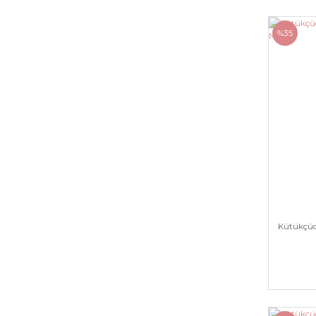
%35
Kütükçüo