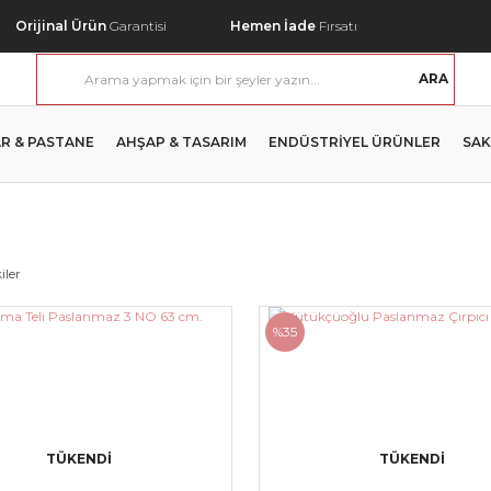
Orijinal Ürün
Garantisi
Hemen İade
Fırsatı
ARA
R & PASTANE
AHŞAP & TASARIM
ENDÜSTRİYEL ÜRÜNLER
SAK
iler
%35
TÜKENDİ
TÜKENDİ