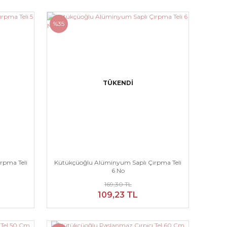
%35
TÜKENDİ
rpma Teli
Kütükçüoğlu Alüminyum Saplı Çırpma Teli
6 No
169,30 TL
109,23 TL