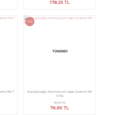
178,25 TL
%35
TÜKENDİ
ma Teli 7
Kütükçüoğlu Alüminyum Saplı Çırpma Teli
0 No
119,19 TL
76,90 TL