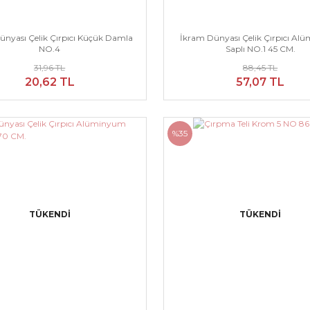
ünyası Çelik Çırpıcı Küçük Damla
İkram Dünyası Çelik Çırpıcı A
NO.4
Saplı NO.1 45 CM.
31,96 TL
88,45 TL
20,62 TL
57,07 TL
%35
TÜKENDİ
TÜKENDİ