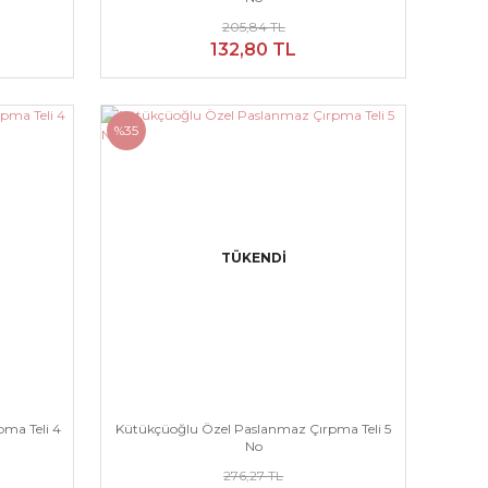
205,84 TL
132,80 TL
%35
TÜKENDİ
ma Teli 4
Kütükçüoğlu Özel Paslanmaz Çırpma Teli 5
No
276,27 TL