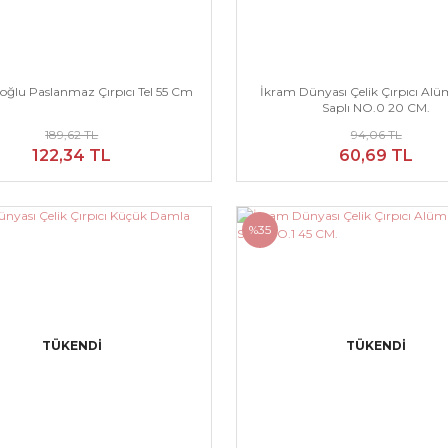
oğlu Paslanmaz Çırpıcı Tel 55 Cm
İkram Dünyası Çelik Çırpıcı A
Saplı NO.0 20 CM.
189,62 TL
94,06 TL
122,34 TL
60,69 TL
%35
TÜKENDİ
TÜKENDİ