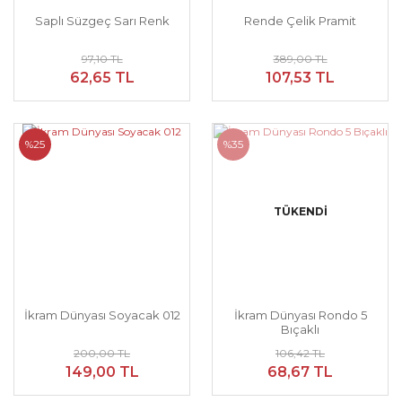
Saplı Süzgeç Sarı Renk
Rende Çelik Pramit
97,10 TL
389,00 TL
62,65 TL
107,53 TL
%25
%35
TÜKENDİ
İkram Dünyası Soyacak 012
İkram Dünyası Rondo 5
Bıçaklı
200,00 TL
106,42 TL
149,00 TL
68,67 TL