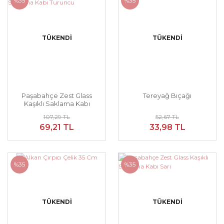
%35
%35
TÜKENDİ
TÜKENDİ
Paşabahçe Zest Glass
Tereyağ Bıçağı
Kaşıklı Saklama Kabı
Turuncu
107,29 TL
52,67 TL
69,21 TL
33,98 TL
%35
%35
TÜKENDİ
TÜKENDİ