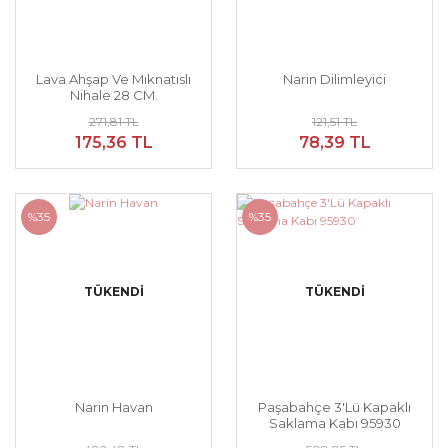
Lava Ahşap Ve Mıknatıslı
Narin Dilimleyici
Nihale 28 CM.
271,81 TL
121,51 TL
175,36 TL
78,39 TL
%35
%35
TÜKENDİ
TÜKENDİ
Narin Havan
Paşabahçe 3'Lü Kapaklı
Saklama Kabı 95930