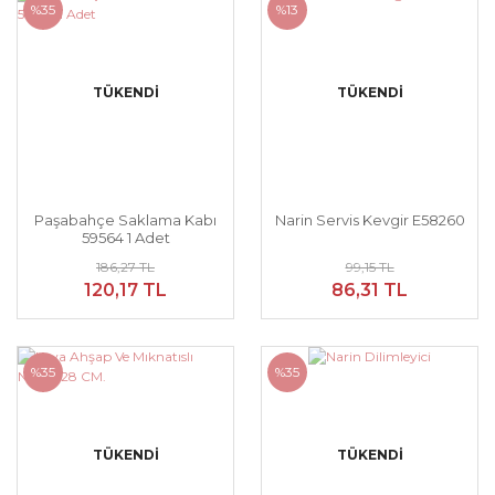
%35
%13
TÜKENDİ
TÜKENDİ
Paşabahçe Saklama Kabı
Narin Servis Kevgir E58260
59564 1 Adet
186,27 TL
99,15 TL
120,17 TL
86,31 TL
%35
%35
TÜKENDİ
TÜKENDİ