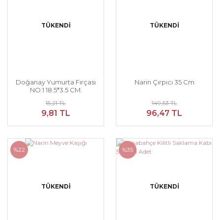
TÜKENDİ
TÜKENDİ
Doğanay Yumurta Fırçası
Narin Çırpıcı 35 Cm
NO:1 18.5*3.5 CM.
15,21 TL
149,53 TL
9,81 TL
96,47 TL
%22
%35
TÜKENDİ
TÜKENDİ