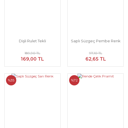
Dişli Rulet Tekli
Saplı Süzgeç Pembe Renk
189,90 TL
97,10 TL
169,00 TL
62,65 TL
%35
%72