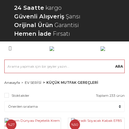
24 Saatte
kargo
Güvenli Alışveriş
Şansı
Orijinal Ürün
Garantisi
Hemen İade
Fırsatı
ARA
Anasayfa
EV SERİSİ
KÜÇÜK MUTFAK GEREÇLERİ
Stoktakiler
Toplam 233 ürün
%27
%50