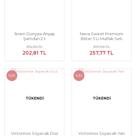
İkram Dünyası Ahşap
Neva Sweet Premium
Şamdan 2 li
Bitter 5 Li Mutfak Seti
314,36 TL
399,54 TL
202,81 TL
257,77 TL
%35
%35
TÜKENDİ
TÜKENDİ
Victorinox Soyacak Düz
Victorinox Soyacak Yan