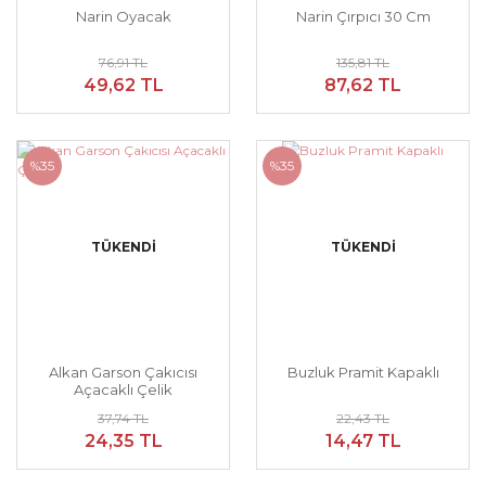
Narin Oyacak
Narin Çırpıcı 30 Cm
76,91 TL
135,81 TL
49,62 TL
87,62 TL
%35
%35
TÜKENDİ
TÜKENDİ
Alkan Garson Çakıcısı
Buzluk Pramit Kapaklı
Açacaklı Çelik
37,74 TL
22,43 TL
24,35 TL
14,47 TL