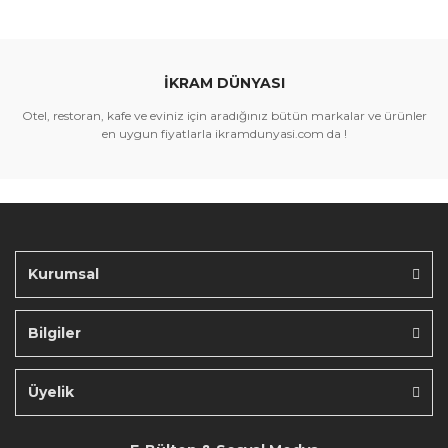
İKRAM DÜNYASI
Otel, restoran, kafe ve eviniz için aradığınız bütün markalar ve ürünler
en uygun fiyatlarla ikramdunyasi.com da !
Kurumsal
Bilgiler
Üyelik