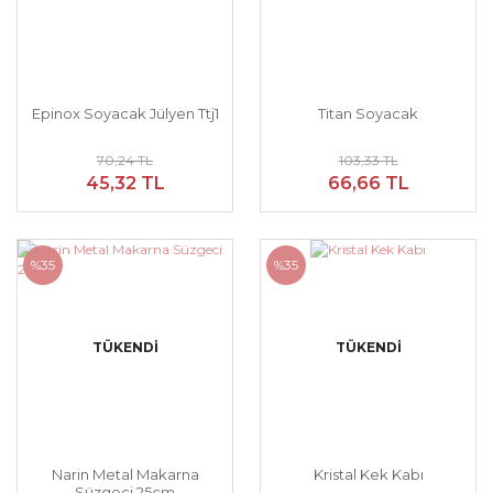
Epinox Soyacak Jülyen Ttj1
Titan Soyacak
70,24 TL
103,33 TL
45,32 TL
66,66 TL
%35
%35
TÜKENDİ
TÜKENDİ
Narin Metal Makarna
Kristal Kek Kabı
Süzgeci 25cm