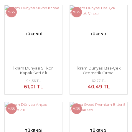
%35
%35
TÜKENDİ
TÜKENDİ
İkram Dünyası Silikon
İkram Dünyası Bas-Çek
Kapak Seti 6 lı
Otomatik Çırpıcı
94,56 TL
62,77 TL
61,01 TL
40,49 TL
%35
%35
TÜKENDİ
TÜKENDİ