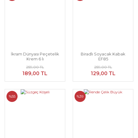
İkram Dünyası Peçetelik
Biradlı Soyacak Kabak
Krem 6 lı
EF85
259,00 TL
259,00 TL
189,00 TL
129,00 TL
%55
%39