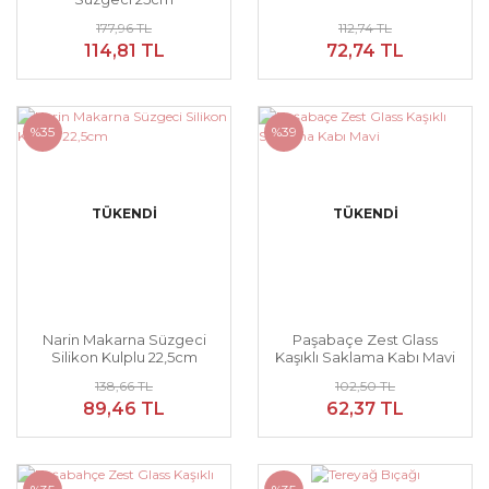
177,96 TL
112,74 TL
114,81 TL
72,74 TL
%35
%39
TÜKENDİ
TÜKENDİ
Narin Makarna Süzgeci
Paşabaçe Zest Glass
Silikon Kulplu 22,5cm
Kaşıklı Saklama Kabı Mavi
138,66 TL
102,50 TL
89,46 TL
62,37 TL