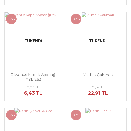
%35
%36
TÜKENDİ
TÜKENDİ
Okyanus Kapak Açacağı
Mutfak Çakmak
YSL-262
9,97 TL
35,52 TL
6,43 TL
22,91 TL
%35
%35