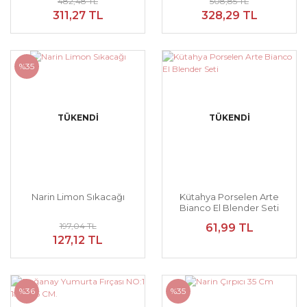
482,48 TL
508,85 TL
311,27 TL
328,29 TL
%35
TÜKENDİ
TÜKENDİ
Narin Limon Sıkacağı
Kütahya Porselen Arte
Bianco El Blender Seti
197,04 TL
61,99 TL
127,12 TL
%36
%35