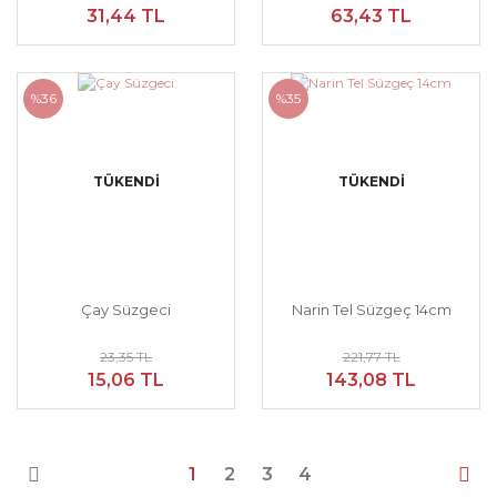
31,44 TL
63,43 TL
%36
%35
TÜKENDİ
TÜKENDİ
Çay Süzgeci
Narin Tel Süzgeç 14cm
23,35 TL
221,77 TL
15,06 TL
143,08 TL
1
2
3
4