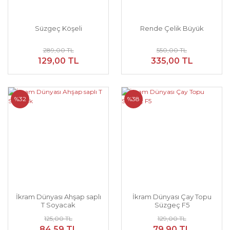
Süzgeç Köşeli
Rende Çelik Büyük
289,00 TL
550,00 TL
129,00 TL
335,00 TL
%32
%38
İkram Dünyası Ahşap saplı
İkram Dünyası Çay Topu
T Soyacak
Süzgeç F5
125,00 TL
129,00 TL
84,59 TL
79,90 TL