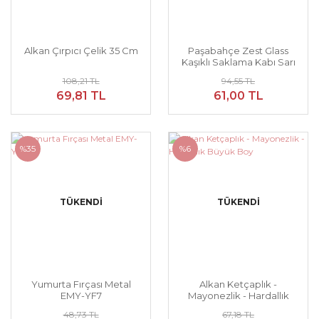
Alkan Çırpıcı Çelik 35 Cm
Paşabahçe Zest Glass
Kaşıklı Saklama Kabı Sarı
108,21 TL
94,55 TL
69,81 TL
61,00 TL
%35
%6
TÜKENDİ
TÜKENDİ
Yumurta Fırçası Metal
Alkan Ketçaplık -
EMY-YF7
Mayonezlik - Hardallık
Büyük Boy
48,73 TL
67,18 TL