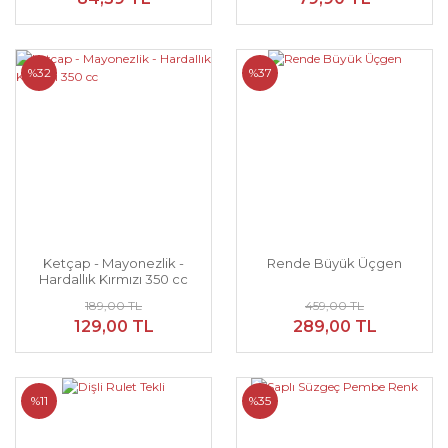
%32
%37
Ketçap - Mayonezlik -
Rende Büyük Üçgen
Hardallık Kırmızı 350 cc
189,00 TL
459,00 TL
129,00 TL
289,00 TL
%11
%35