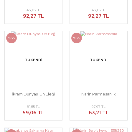
143,02 TL
143,02 TL
92,27 TL
92,27 TL
%35
%35
TÜKENDİ
TÜKENDİ
İkram Dünyası Un Eleği
Narin Parmesanlık
91,55 TL
97,97 TL
59,06 TL
63,21 TL