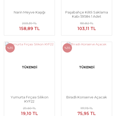
Narin Meyve Kaşığı
Paşabahçe Kilitli Saklama
Kabı 59584 1 Adet
203,39 TL
159,82 TL
158,89 TL
103,11 TL
%35
%35
TÜKENDİ
TÜKENDİ
Yumurta Fırçası Silikon
Biradlı Konserve Açacak
KYF22
29,60 TL
117,73 TL
19,10 TL
75,95 TL