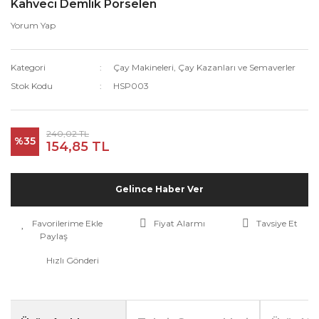
Kahveci Demlik Porselen
Yorum Yap
Kategori
Çay Makineleri, Çay Kazanları ve Semaverler
Stok Kodu
HSP003
240,02 TL
%35
154,85 TL
Gelince Haber Ver
Fiyat Alarmı
Tavsiye Et
Paylaş
Hızlı Gönderi