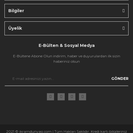
Bilgiler
Gönder
Üyelik
E-Bülten & Sosyal Medya
E-Bültene Abone Olun indirim, haber ve duyurulardan ilk sizin
haberiniz olsun
GÖNDER
2021 © ikramdunyasi.com | Tüm Hakları Saklıdır. Kredi kartı bilgileriniz