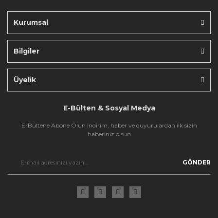
Kurumsal
Bilgiler
Gönder
Üyelik
E-Bülten & Sosyal Medya
E-Bültene Abone Olun indirim, haber ve duyurulardan ilk sizin
haberiniz olsun
GÖNDER