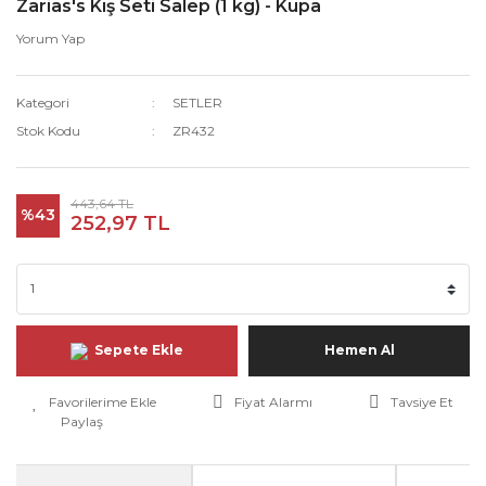
Zarias's Kış Seti Salep (1 kg) - Kupa
Yorum Yap
Kategori
SETLER
Stok Kodu
ZR432
443,64 TL
%43
252,97 TL
Sepete Ekle
Hemen Al
Fiyat Alarmı
Tavsiye Et
Paylaş