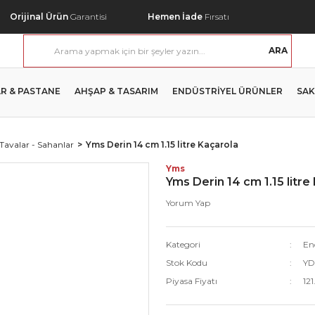
Orijinal Ürün
Garantisi
Hemen İade
Fırsatı
ARA
R & PASTANE
AHŞAP & TASARIM
ENDÜSTRİYEL ÜRÜNLER
SAK
 Tavalar - Sahanlar
Yms Derin 14 cm 1.15 litre Kaçarola
Yms
Yms Derin 14 cm 1.15 litre
Yorum Yap
Kategori
End
Stok Kodu
YD
Piyasa Fiyatı
121