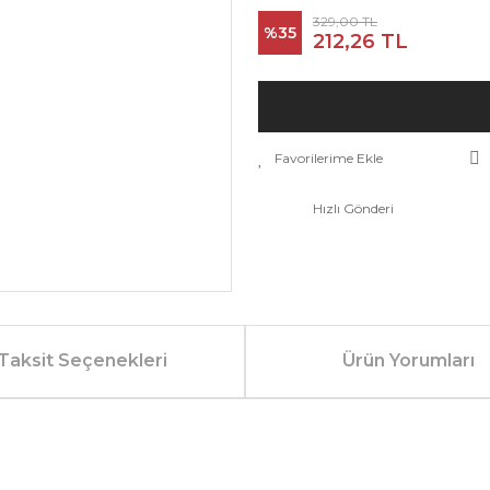
329,00 TL
%35
212,26 TL
Hızlı Gönderi
Taksit Seçenekleri
Ürün Yorumları