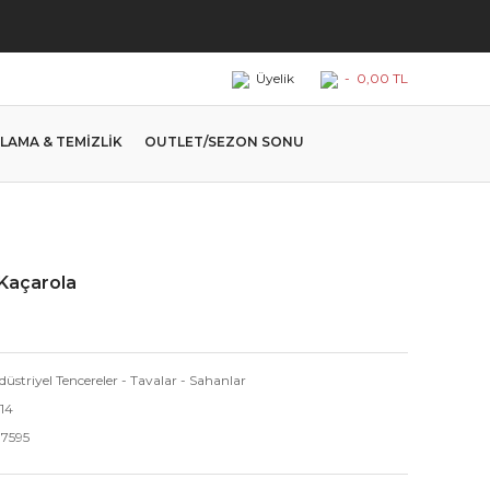
Üyelik
-
0,00 TL
LAMA & TEMİZLİK
OUTLET/SEZON SONU
 Kaçarola
üstriyel Tencereler - Tavalar - Sahanlar
14
.7595