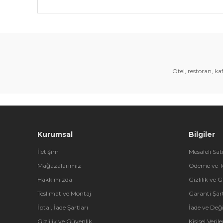
Bu ürünün fiyat bilgisi, resim, ürün açıklamalarında 
Görüş ve önerileriniz için teşekkür ederiz.
Ürün resmi kalitesiz, bozuk veya görüntülenemiyor.
Ürün açıklamasında eksik bilgiler bulunuyor.
Otel, restoran, k
Ürün bilgilerinde hatalar bulunuyor.
Ürün fiyatı diğer sitelerden daha pahalı.
Bu ürüne benzer farklı alternatifler olmalı.
Kurumsal
Bilgiler
İletişim
Mesafeli Sat
Mağazalarımız
Ödeme ve T
Hakkımızda
Gizlilik ve 
Teslimat ve Montaj
Garanti Şart
İptal, İade Şartları
İade ve Değ
Gizlilik ve Güvenlik
Kişisel Veri