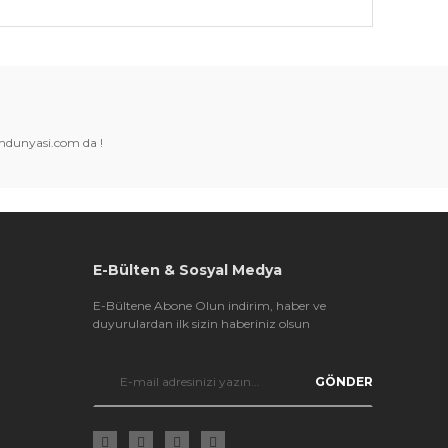
k tarafımıza iletebilirsiniz.
amdunyasi.com da !
E-Bülten & Sosyal Medya
E-Bültene Abone Olun indirim, haber ve
duyurulardan ilk sizin haberiniz olsun
GÖNDER