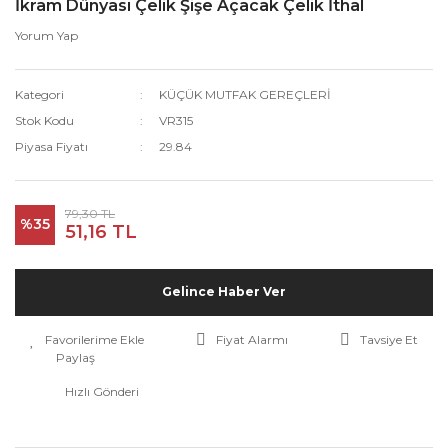
İkram Dünyası Çelik Şişe Açacak Çelik İthal
Yorum Yap
Kategori
KÜÇÜK MUTFAK GEREÇLERİ
Stok Kodu
VR315
Piyasa Fiyatı
29.84
79,30 TL
%35
51,16 TL
Gelince Haber Ver
Fiyat Alarmı
Tavsiye Et
Paylaş
Hızlı Gönderi