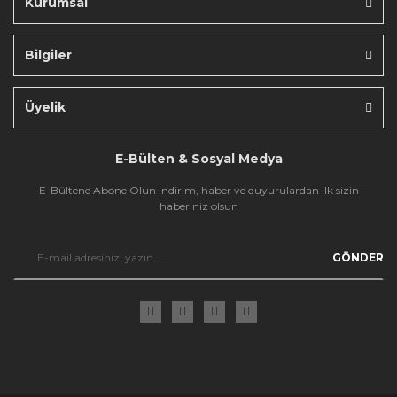
Kurumsal
Bilgiler
Gönder
Üyelik
E-Bülten & Sosyal Medya
E-Bültene Abone Olun indirim, haber ve duyurulardan ilk sizin
haberiniz olsun
GÖNDER