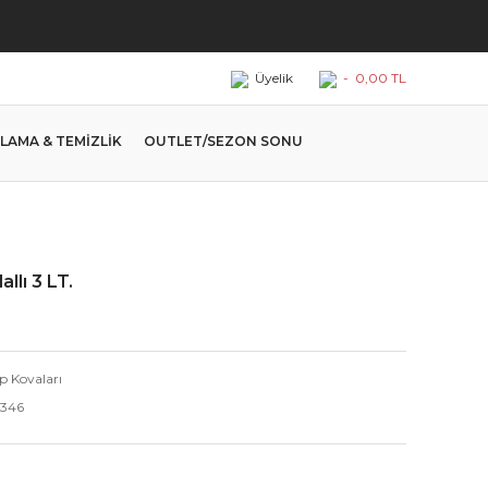
Üyelik
-
0,00 TL
LAMA & TEMİZLİK
OUTLET/SEZON SONU
llı 3 LT.
p Kovaları
346