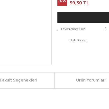
%35
59,30 TL
Hızlı Gönderi
Taksit Seçenekleri
Ürün Yorumları