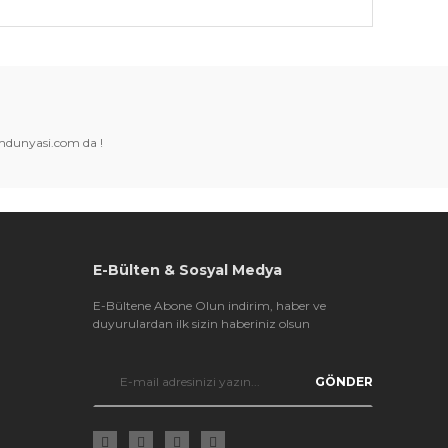
k tarafımıza iletebilirsiniz.
amdunyasi.com da !
E-Bülten & Sosyal Medya
E-Bültene Abone Olun indirim, haber ve
duyurulardan ilk sizin haberiniz olsun
GÖNDER