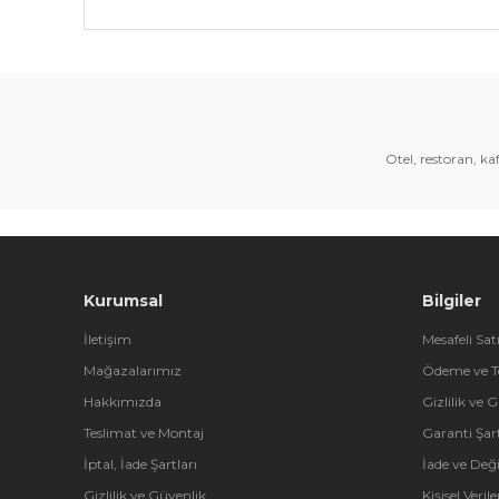
Bu ürünün fiyat bilgisi, resim, ürün açıklamalarında 
Görüş ve önerileriniz için teşekkür ederiz.
Ürün resmi kalitesiz, bozuk veya görüntülenemiyor.
Ürün açıklamasında eksik bilgiler bulunuyor.
Otel, restoran, k
Ürün bilgilerinde hatalar bulunuyor.
Ürün fiyatı diğer sitelerden daha pahalı.
Bu ürüne benzer farklı alternatifler olmalı.
Kurumsal
Bilgiler
İletişim
Mesafeli Sat
Mağazalarımız
Ödeme ve T
Hakkımızda
Gizlilik ve 
Teslimat ve Montaj
Garanti Şart
İptal, İade Şartları
İade ve Değ
Gizlilik ve Güvenlik
Kişisel Veri