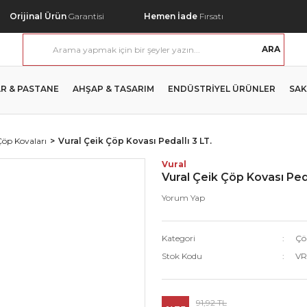
Orijinal Ürün
Garantisi
Hemen İade
Fırsatı
ARA
R & PASTANE
AHŞAP & TASARIM
ENDÜSTRİYEL ÜRÜNLER
SAK
Çöp Kovaları
Vural Çeik Çöp Kovası Pedallı 3 LT.
Vural
Vural Çeik Çöp Kovası Peda
Yorum Yap
Kategori
Çö
Stok Kodu
VR
91,92 TL