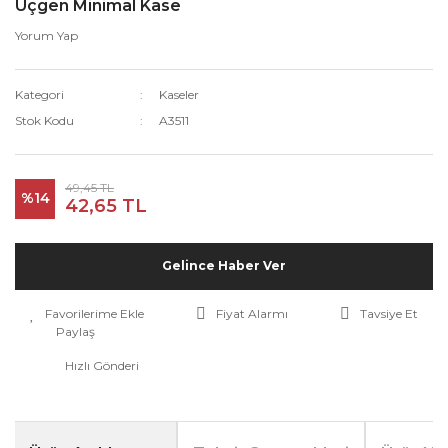
Üçgen Minimal Kase
Yorum Yap
Kategori
Kaseler
Stok Kodu
A3511
49,45 TL
%14
42,65 TL
Gelince Haber Ver
Fiyat Alarmı
Tavsiye Et
Paylaş
Hızlı Gönderi