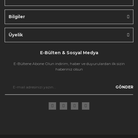
Bilgiler
Gönder
Üyelik
E-Bülten & Sosyal Medya
E-Bültene Abone Olun indirim, haber ve duyurulardan ilk sizin
haberiniz olsun
GÖNDER