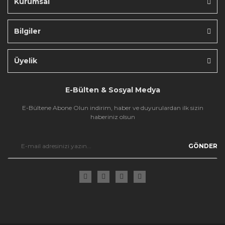
Kurumsal
Bilgiler
Gönder
Üyelik
E-Bülten & Sosyal Medya
E-Bültene Abone Olun indirim, haber ve duyurulardan ilk sizin
haberiniz olsun
GÖNDER