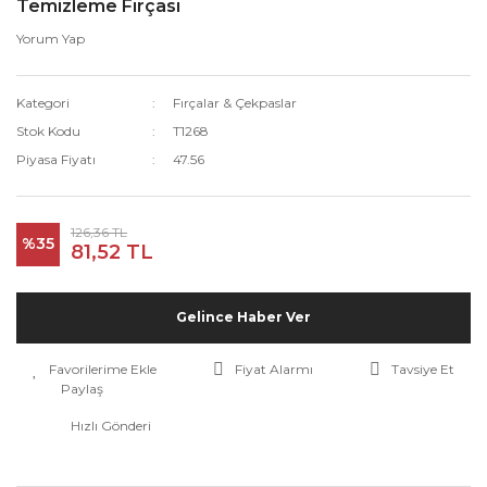
Temizleme Fırçası
Yorum Yap
Kategori
Fırçalar & Çekpaslar
Stok Kodu
T1268
Piyasa Fiyatı
47.56
126,36 TL
%35
81,52 TL
Gelince Haber Ver
Fiyat Alarmı
Tavsiye Et
Paylaş
Hızlı Gönderi