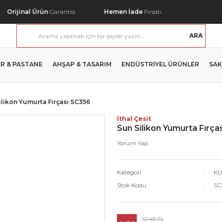
Orijinal Ürün
Garantisi
Hemen İade
Fırsatı
ARA
R & PASTANE
AHŞAP & TASARIM
ENDÜSTRİYEL ÜRÜNLER
SAK
ilikon Yumurta Fırçası SC356
İthal Çesit
Sun Silikon Yumurta Fırça
Yorum Yap
Kategori
KÜ
Stok Kodu
SC
12,45 TL