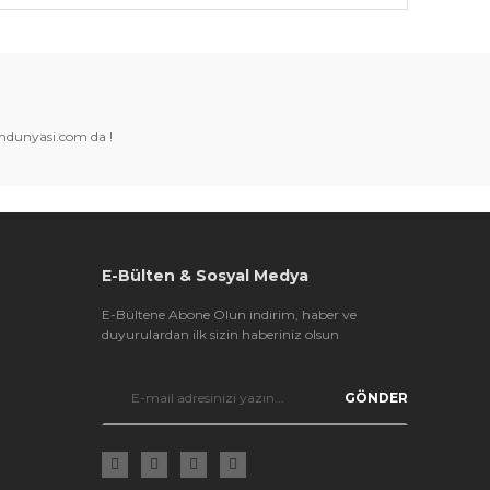
k tarafımıza iletebilirsiniz.
amdunyasi.com da !
E-Bülten & Sosyal Medya
E-Bültene Abone Olun indirim, haber ve
duyurulardan ilk sizin haberiniz olsun
GÖNDER