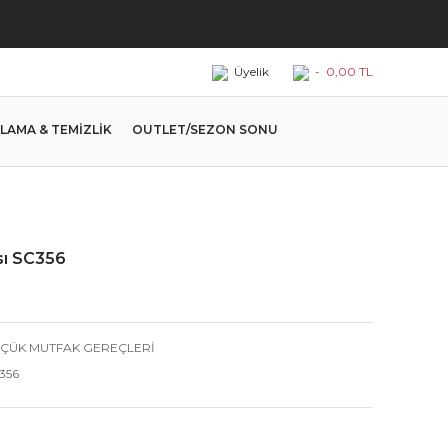
Üyelik
-
0,00 TL
LAMA & TEMİZLİK
OUTLET/SEZON SONU
sı SC356
ÇÜK MUTFAK GEREÇLERİ
356