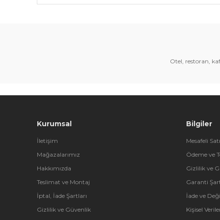
Bu ürünün fiyat bilgisi, resim, ürün açıklamalarında 
Görüş ve önerileriniz için teşekkür ederiz.
Ürün resmi kalitesiz, bozuk veya görüntülenemiyor.
Ürün açıklamasında eksik bilgiler bulunuyor.
Otel, restoran, k
Ürün bilgilerinde hatalar bulunuyor.
Ürün fiyatı diğer sitelerden daha pahalı.
Bu ürüne benzer farklı alternatifler olmalı.
Kurumsal
Bilgiler
İletişim
Mesafeli Sat
Mağazalarımız
Ödeme ve T
Hakkımızda
Gizlilik ve 
Teslimat ve Montaj
Garanti Şart
İptal, İade Şartları
İade ve Değ
Gizlilik ve Güvenlik
Kişisel Veri