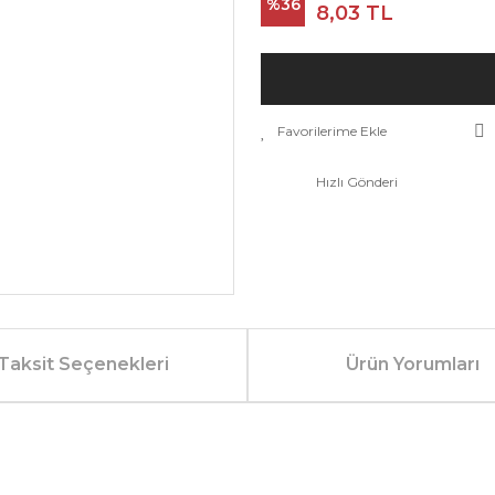
%36
8,03 TL
Hızlı Gönderi
Taksit Seçenekleri
Ürün Yorumları