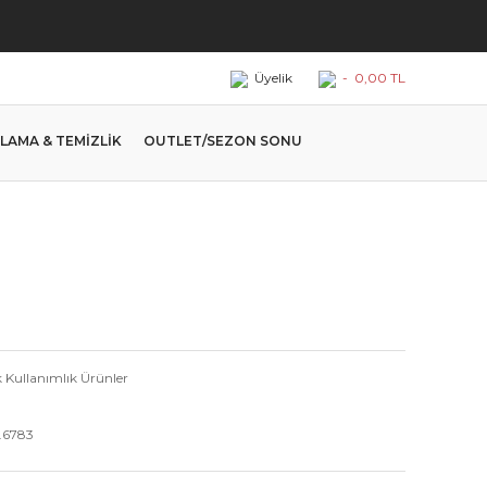
Üyelik
-
0,00 TL
LAMA & TEMİZLİK
OUTLET/SEZON SONU
k Kullanımlık Ürünler
4.6783