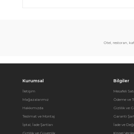
Bu ürünün fiyat bilgisi, resim, ürün açıklamalarında 
Görüş ve önerileriniz için teşekkür ederiz.
Ürün resmi kalitesiz, bozuk veya görüntülenemiyor.
Ürün açıklamasında eksik bilgiler bulunuyor.
Otel, restoran, k
Ürün bilgilerinde hatalar bulunuyor.
Ürün fiyatı diğer sitelerden daha pahalı.
Bu ürüne benzer farklı alternatifler olmalı.
Kurumsal
Bilgiler
İletişim
Mesafeli Sat
Mağazalarımız
Ödeme ve T
Hakkımızda
Gizlilik ve 
Teslimat ve Montaj
Garanti Şart
İptal, İade Şartları
İade ve Değ
Gizlilik ve Güvenlik
Kişisel Veri