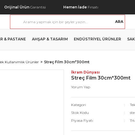
Orijinal Ürün
Garantisi
Hemen İade
Fırsatı
ARA
R & PASTANE
AHŞAP & TASARIM
ENDÜSTRİYEL ÜRÜNLER
SAK
ek Kullanımlık Ürünler
Streç Film 30cm*300mt
İkram Dünyası
Streç Film 30cm*300mt
Yorum Yap
Kategori
Te
Stok Kodu
ste
Piyasa Fiyatı
11