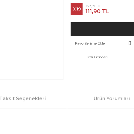
138,76 TL
%19
111,90 TL
Hızlı Gönderi
Taksit Seçenekleri
Ürün Yorumları