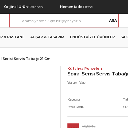
Orijinal Ürün
Garantisi
Hemen İade
Fırsatı
ARA
R & PASTANE
AHŞAP & TASARIM
ENDÜSTRİYEL ÜRÜNLER
SAK
al Serisi Servis Tabağı 21 Cm
Kütahya Porselen
Spiral Serisi Servis Tabağ
Yorum Yap
Kategori
Ta
Stok Kodu
SP
46,65 TL