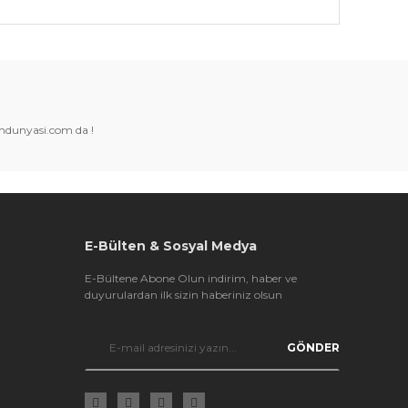
k tarafımıza iletebilirsiniz.
amdunyasi.com da !
E-Bülten & Sosyal Medya
E-Bültene Abone Olun indirim, haber ve
duyurulardan ilk sizin haberiniz olsun
GÖNDER