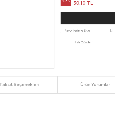
%35
30,10 TL
Hızlı Gönderi
Taksit Seçenekleri
Ürün Yorumları