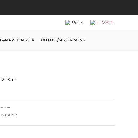
Üyelik
-
0,00 TL
LAMA & TEMİZLİK
OUTLET/SEZON SONU
ı 21 Cm
baklar
R21DU00