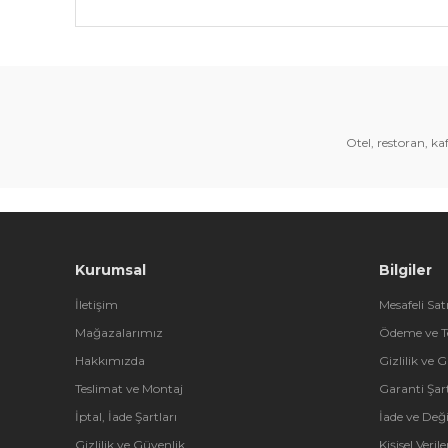
Bu ürünün fiyat bilgisi, resim, ürün açıklamalarında 
Görüş ve önerileriniz için teşekkür ederiz.
Ürün resmi kalitesiz, bozuk veya görüntülenemiyor.
Ürün açıklamasında eksik bilgiler bulunuyor.
Otel, restoran, k
Ürün bilgilerinde hatalar bulunuyor.
Ürün fiyatı diğer sitelerden daha pahalı.
Bu ürüne benzer farklı alternatifler olmalı.
Kurumsal
Bilgiler
İletişim
Mesafeli Sat
Mağazalarımız
Ödeme ve T
Hakkımızda
Gizlilik ve 
Teslimat ve Montaj
Garanti Şart
İptal, İade Şartları
İade ve Değ
Gizlilik ve Güvenlik
Kişisel Veri