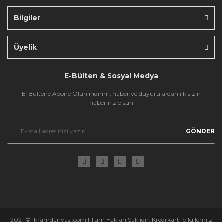
Bilgiler
Gönder
Üyelik
E-Bülten & Sosyal Medya
E-Bültene Abone Olun indirim, haber ve duyurulardan ilk sizin
haberiniz olsun
GÖNDER
2021 © ikramdunyasi.com | Tüm Hakları Saklıdır. Kredi kartı bilgileriniz