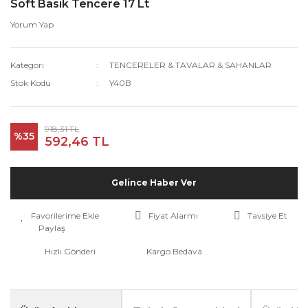
Soft Basık Tencere 17 Lt
Yorum Yap
Kategori
TENCERELER & TAVALAR & SAHANLAR
Stok Kodu
Y40B
918,31 TL
%35
592,46 TL
Gelince Haber Ver
Fiyat Alarmı
Tavsiye Et
Paylaş
Hızlı Gönderi
Kargo Bedava