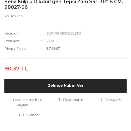
Sena Kulplu Dikdörtgen Tepsi Zam Sarı 30*15 CM.
98027-06
Yorum Yap
Kategori
SERVİS GEREÇLERİ
Stok Kodu
2706
Piyasa Fiyatı
87.9867
90,37 TL
Gelince Haber Ver
Fiyat Alarmı
Tavsiye Et
Paylaş
Hızlı Gönderi