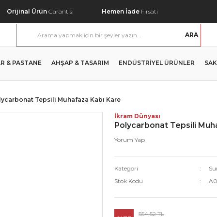
Orijinal Ürün
Garantisi
Hemen İade
Fırsatı
ARA
R & PASTANE
AHŞAP & TASARIM
ENDÜSTRİYEL ÜRÜNLER
SAK
lycarbonat Tepsili Muhafaza Kabı Kare
İkram Dünyası
Polycarbonat Tepsili Muh
Yorum Yap
Kategori
Su
Stok Kodu
A0
554,52 TL