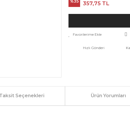
%35
357,75 TL
Hızlı Gönderi
Ka
Taksit Seçenekleri
Ürün Yorumları