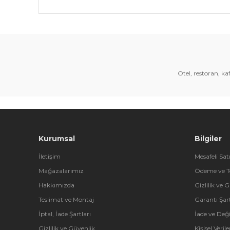
Bu ürünün fiyat bilgisi, resim, ürün açıklamalarında 
Görüş ve önerileriniz için teşekkür ederiz.
Ürün resmi kalitesiz, bozuk veya görüntülenemiyor.
Ürün açıklamasında eksik bilgiler bulunuyor.
Otel, restoran, k
Ürün bilgilerinde hatalar bulunuyor.
Ürün fiyatı diğer sitelerden daha pahalı.
Bu ürüne benzer farklı alternatifler olmalı.
Kurumsal
Bilgiler
İletişim
Mesafeli Sat
Mağazalarımız
Ödeme ve T
Hakkımızda
Gizlilik ve 
Teslimat ve Montaj
Garanti Şart
İptal, İade Şartları
İade ve Değ
Gizlilik ve Güvenlik
Kişisel Veri