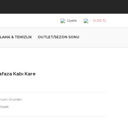
Üyelik
-
0,00 TL
LAMA & TEMİZLİK
OUTLET/SEZON SONU
afaza Kabı Kare
num Ürünleri
54KK