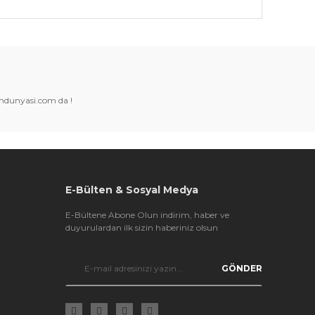
k tarafımıza iletebilirsiniz.
amdunyasi.com da !
E-Bülten & Sosyal Medya
E-Bültene Abone Olun indirim, haber ve
duyurulardan ilk sizin haberiniz olsun
GÖNDER