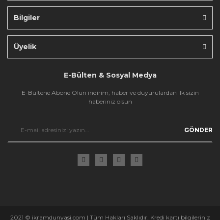
Bilgiler
Gönder
Üyelik
E-Bülten & Sosyal Medya
E-Bültene Abone Olun indirim, haber ve duyurulardan ilk sizin
haberiniz olsun
GÖNDER
2021 © ikramdunyasi.com | Tüm Hakları Saklıdır. Kredi kartı bilgileriniz