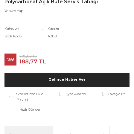
Polycarbonat Açık Büfe Servis Tabağı
Yorum Yap
Kategori
Kaseler
Stok Kodu
A388
205,02 TL
%8
188,77 TL
Gelince Haber Ver
Fiyat Alarmı
Tavsiye Et
Paylaş
Hızlı Gönderi