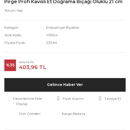
Pirge Profi Kavisli Et Doğrama Bıçağı Oluklu 21 cm
Yorum Yap
Kategori
Endüstriyel Bıçaklar
Stok Kodu
Y36124
Piyasa Fiyatı
235.64
626,14 TL
%35
403,96 TL
Gelince Haber Ver
Fiyat Alarmı
Tavsiye Et
Paylaş
Hızlı Gönderi
Kargo Bedava