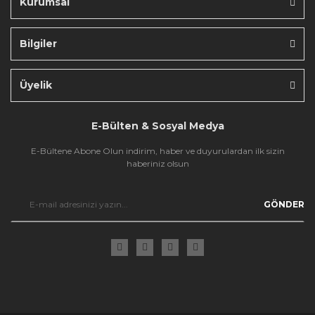
Kurumsal
Bilgiler
Gönder
Üyelik
E-Bülten & Sosyal Medya
E-Bültene Abone Olun indirim, haber ve duyurulardan ilk sizin
haberiniz olsun
GÖNDER