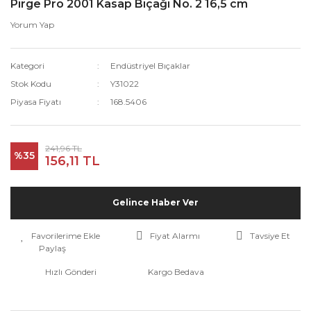
Pirge Pro 2001 Kasap Bıçağı No. 2 16,5 cm
Yorum Yap
Kategori
Endüstriyel Bıçaklar
Stok Kodu
Y31022
Piyasa Fiyatı
168.5406
241,96 TL
%35
156,11 TL
Gelince Haber Ver
Fiyat Alarmı
Tavsiye Et
Paylaş
Hızlı Gönderi
Kargo Bedava