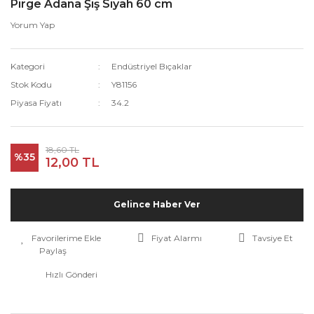
Pirge Adana Şiş Siyah 60 cm
Yorum Yap
Kategori
Endüstriyel Bıçaklar
Stok Kodu
Y81156
Piyasa Fiyatı
34.2
18,60 TL
%35
12,00 TL
Gelince Haber Ver
Fiyat Alarmı
Tavsiye Et
Paylaş
Hızlı Gönderi