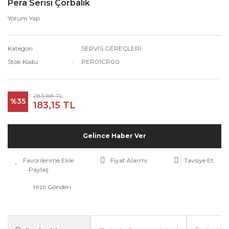
Pera Serisi Çorbalık
Yorum Yap
Kategori
SERVİS GEREÇLERİ
Stok Kodu
PER01CR00
283,88 TL
%35
183,15 TL
Gelince Haber Ver
Fiyat Alarmı
Tavsiye Et
Paylaş
Hızlı Gönderi