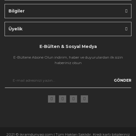
Bilgiler
Gönder
Üyelik
E-Bülten & Sosyal Medya
E-Bültene Abone Olun indirim, haber ve duyurulardan ilk sizin
haberiniz olsun
GÖNDER
2021 © ikramdunyasi.com | Tüm Hakları Saklıdır. Kredi kartı bilgileriniz