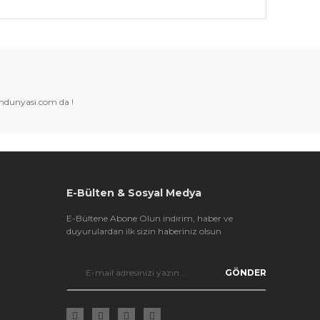
k tarafımıza iletebilirsiniz.
amdunyasi.com da !
E-Bülten & Sosyal Medya
E-Bültene Abone Olun indirim, haber ve
duyurulardan ilk sizin haberiniz olsun
GÖNDER