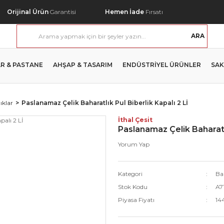
Orijinal Ürün
Garantisi
Hemen İade
Fırsatı
ARA
R & PASTANE
AHŞAP & TASARIM
ENDÜSTRİYEL ÜRÜNLER
SAK
ıklar
Paslanamaz Çelik Baharatlık Pul Biberlik Kapalı 2 Lİ
İthal Çesit
Paslanamaz Çelik Baharatlı
Yorum Yap
Kategori
Ba
Stok Kodu
A7
Piyasa Fiyatı
14