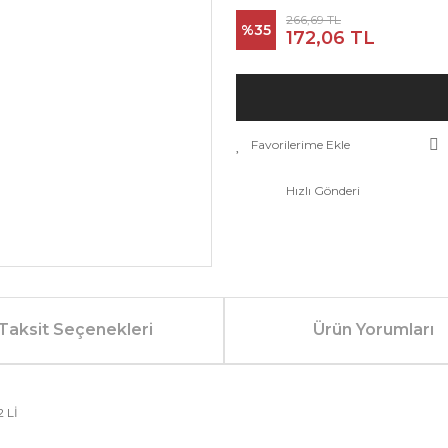
266,69 TL
%35
172,06 TL
Hızlı Gönderi
Taksit Seçenekleri
Ürün Yorumları
 Lİ