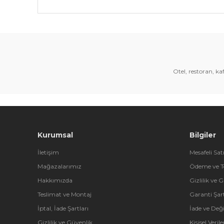
Bu ürünün fiyat bilgisi, resim, ürün açıklamalarında 
Görüş ve önerileriniz için teşekkür ederiz.
Ürün resmi kalitesiz, bozuk veya görüntülenemiyor.
Ürün açıklamasında eksik bilgiler bulunuyor.
Otel, restoran, k
Ürün bilgilerinde hatalar bulunuyor.
Ürün fiyatı diğer sitelerden daha pahalı.
Bu ürüne benzer farklı alternatifler olmalı.
Kurumsal
Bilgiler
İletişim
Mesafeli Sat
Mağazalarımız
Ödeme ve T
Hakkımızda
Gizlilik ve 
Teslimat ve Montaj
Garanti Şart
İptal, İade Şartları
İade ve Değ
Gizlilik ve Güvenlik
Kişisel Veri