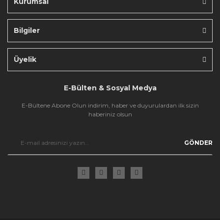
Kurumsal
Bilgiler
Gönder
Üyelik
E-Bülten & Sosyal Medya
E-Bültene Abone Olun indirim, haber ve duyurulardan ilk sizin
haberiniz olsun
GÖNDER