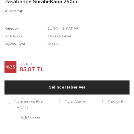
Paşabahçe Sürahi-Kana 250cc
Yorum Yap
Kategori
SÜRAHİ & KARAF
Stok Kodu
182032-13694
Piyasa Fiyatı
129.1392
133,10 TL
%35
85,87 TL
Gelince Haber Ver
Fiyat Alarmı
Tavsiye Et
Paylaş
Hızlı Gönderi