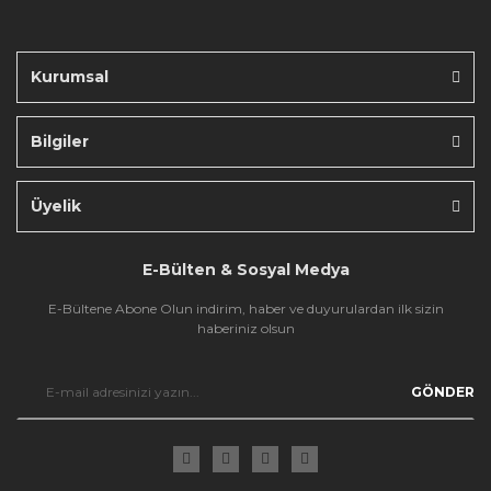
Bu ürüne benzer farklı alternatifler olmalı.
Kurumsal
Bilgiler
Gönder
Üyelik
E-Bülten & Sosyal Medya
E-Bültene Abone Olun indirim, haber ve duyurulardan ilk sizin
haberiniz olsun
GÖNDER