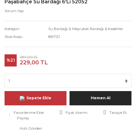
Paşabahçe Su Bardağı 6'Lı 52052
Yorum Yap
Kategori
Su Bardağı & Meşrubat Bardağı & Kadehler
Stok Kodu
887121
289,00 TL
%21
229,00 TL
Sepete Ekle
Hemen Al
Fiyat Alarmı
Tavsiye Et
Paylaş
Hızlı Gönderi