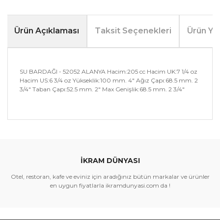
Ürün Açıklaması
Taksit Seçenekleri
Ürün Yo
SU BARDAĞI - 52052 ALANYA Hacim:205 cc Hacim UK:7 1/4 oz
Hacim US:6 3/4 oz Yükseklik:100 mm. 4" Ağız Çapı:68.5 mm. 2
3/4" Taban Çapı:52.5 mm. 2" Max Genişlik:68.5 mm. 2 3/4"
Bu ürünün fiyat bilgisi, resim, ürün açıklamalarında ve
diğer konularda yetersiz gördüğünüz noktaları öneri
Bu ürüne ilk yorumu siz yapın!
formunu kullanarak tarafımıza iletebilirsiniz.
Görüş ve önerileriniz için teşekkür ederiz.
İKRAM DÜNYASI
Yorum Yaz
Ürün resmi kalitesiz, bozuk veya görüntülenemiyor.
Otel, restoran, kafe ve eviniz için aradığınız bütün markalar ve ürünler
Ürün açıklamasında eksik bilgiler bulunuyor.
en uygun fiyatlarla ikramdunyasi.com da !
Ürün bilgilerinde hatalar bulunuyor.
Ürün fiyatı diğer sitelerden daha pahalı.