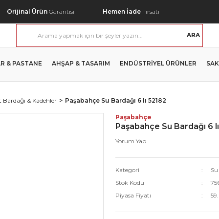
Orijinal Ürün
Garantisi
Hemen İade
Fırsatı
ARA
R & PASTANE
AHŞAP & TASARIM
ENDÜSTRİYEL ÜRÜNLER
SAK
 Bardağı & Kadehler
Paşabahçe Su Bardağı 6 lı 52182
Paşabahçe
Paşabahçe Su Bardağı 6 l
Yorum Yap
Kategori
Su
Stok Kodu
75
Piyasa Fiyatı
59