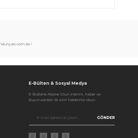
k tarafımıza iletebilirsiniz.
amdunyasi.com da !
E-Bülten & Sosyal Medya
E-Bültene Abone Olun indirim, haber ve
duyurulardan ilk sizin haberiniz olsun
GÖNDER