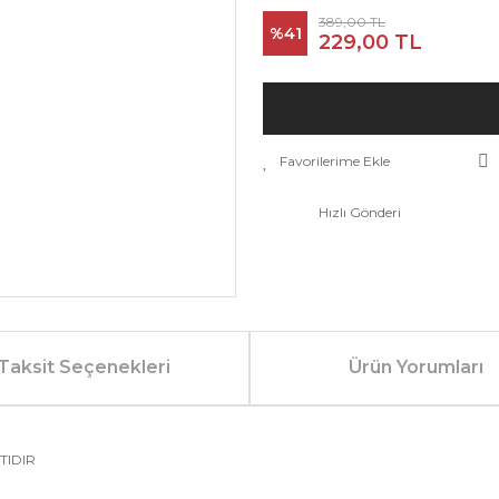
389,00 TL
%41
229,00 TL
Hızlı Gönderi
Taksit Seçenekleri
Ürün Yorumları
TIDIR