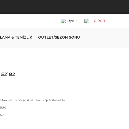
Üyelik
-
0,00 TL
LAMA & TEMİZLİK
OUTLET/SEZON SONU
ı 52182
 Bardağı & Meşrubat Bardağı & Kadehler
6559
.67