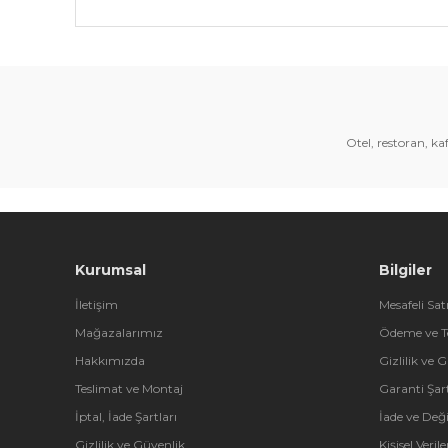
Bu ürünün fiyat bilgisi, resim, ürün açıklamalarında 
Görüş ve önerileriniz için teşekkür ederiz.
Ürün resmi kalitesiz, bozuk veya görüntülenemiyor.
Ürün açıklamasında eksik bilgiler bulunuyor.
Otel, restoran, k
Ürün bilgilerinde hatalar bulunuyor.
Ürün fiyatı diğer sitelerden daha pahalı.
Bu ürüne benzer farklı alternatifler olmalı.
Kurumsal
Bilgiler
İletişim
Mesafeli Sat
Mağazalarımız
Ödeme ve T
Hakkımızda
Gizlilik ve 
Teslimat ve Montaj
Garanti Şart
İptal, İade Şartları
İade ve Değ
Gizlilik ve Güvenlik
Kişisel Veri