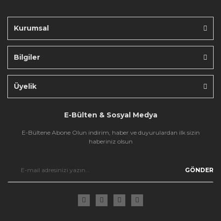
Bu ürüne benzer farklı alternatifler olmalı.
Kurumsal
Bilgiler
Gönder
Üyelik
E-Bülten & Sosyal Medya
E-Bültene Abone Olun indirim, haber ve duyurulardan ilk sizin
haberiniz olsun
GÖNDER