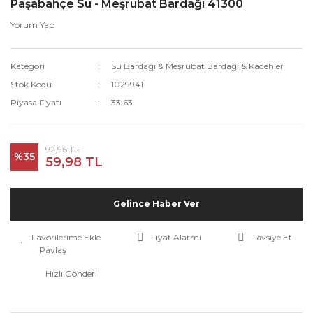
Paşabahçe Su - Meşrubat Bardağı 41300
Yorum Yap
Kategori
Su Bardağı & Meşrubat Bardağı & Kadehler
Stok Kodu
1029941
Piyasa Fiyatı
33.63
92,96 TL
%35
59,98 TL
Gelince Haber Ver
Fiyat Alarmı
Tavsiye Et
Paylaş
Hızlı Gönderi