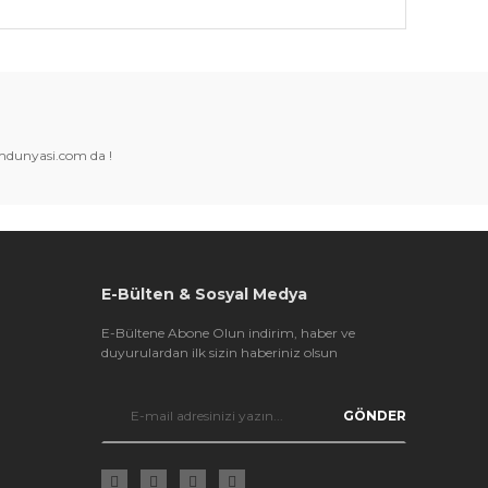
k tarafımıza iletebilirsiniz.
amdunyasi.com da !
E-Bülten & Sosyal Medya
E-Bültene Abone Olun indirim, haber ve
duyurulardan ilk sizin haberiniz olsun
GÖNDER