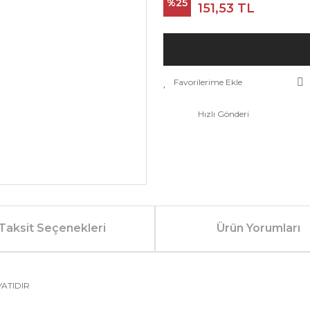
%25
151,53 TL
Hızlı Gönderi
Taksit Seçenekleri
Ürün Yorumları
YATIDIR