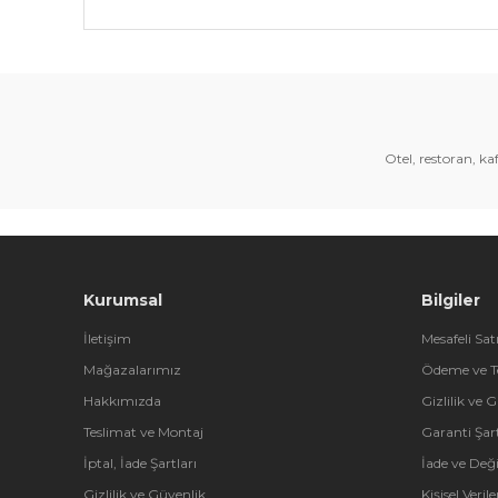
Bu ürünün fiyat bilgisi, resim, ürün açıklamalarında 
Görüş ve önerileriniz için teşekkür ederiz.
Ürün resmi kalitesiz, bozuk veya görüntülenemiyor.
Ürün açıklamasında eksik bilgiler bulunuyor.
Otel, restoran, k
Ürün bilgilerinde hatalar bulunuyor.
Ürün fiyatı diğer sitelerden daha pahalı.
Bu ürüne benzer farklı alternatifler olmalı.
Kurumsal
Bilgiler
İletişim
Mesafeli Sat
Mağazalarımız
Ödeme ve T
Hakkımızda
Gizlilik ve 
Teslimat ve Montaj
Garanti Şart
İptal, İade Şartları
İade ve Değ
Gizlilik ve Güvenlik
Kişisel Veri