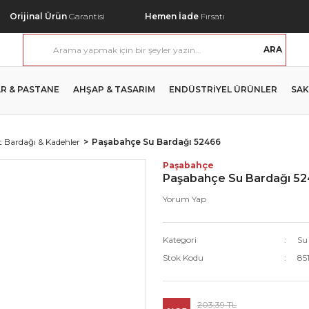
Orijinal Ürün
Garantisi
Hemen İade
Fırsatı
ARA
R & PASTANE
AHŞAP & TASARIM
ENDÜSTRİYEL ÜRÜNLER
SAK
 Bardağı & Kadehler
Paşabahçe Su Bardağı 52466
Paşabahçe
Paşabahçe Su Bardağı 5
Yorum Yap
Kategori
Su
Stok Kodu
85
203,39 TL