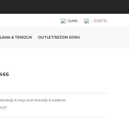
Üyelik
-
0,00 TL
LAMA & TEMİZLİK
OUTLET/SEZON SONU
2466
 Bardağı & Meşrubat Bardağı & Kadehler
1907