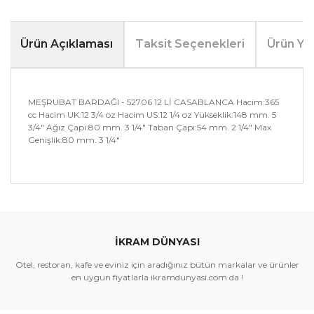
Ürün Açıklaması
Taksit Seçenekleri
Ürün Yo
MEŞRUBAT BARDAĞI - 52706 12 Lİ CASABLANCA Hacim:365
cc Hacim UK:12 3/4 oz Hacim US:12 1/4 oz Yükseklik:148 mm. 5
3/4" Ağız Çapı:80 mm. 3 1/4" Taban Çapı:54 mm. 2 1/4" Max
Genişlik:80 mm. 3 1/4"
Bu ürünün fiyat bilgisi, resim, ürün açıklamalarında ve
diğer konularda yetersiz gördüğünüz noktaları öneri
Bu ürüne ilk yorumu siz yapın!
formunu kullanarak tarafımıza iletebilirsiniz.
Görüş ve önerileriniz için teşekkür ederiz.
İKRAM DÜNYASI
Yorum Yaz
Ürün resmi kalitesiz, bozuk veya görüntülenemiyor.
Otel, restoran, kafe ve eviniz için aradığınız bütün markalar ve ürünler
Ürün açıklamasında eksik bilgiler bulunuyor.
en uygun fiyatlarla ikramdunyasi.com da !
Ürün bilgilerinde hatalar bulunuyor.