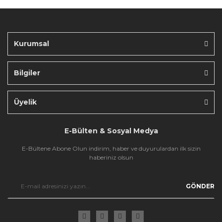
Ürün fiyatı diğer sitelerden daha pahalı.
Bu ürüne benzer farklı alternatifler olmalı.
Kurumsal
Bilgiler
Gönder
Üyelik
E-Bülten & Sosyal Medya
E-Bültene Abone Olun indirim, haber ve duyurulardan ilk sizin
haberiniz olsun
GÖNDER