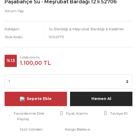
Paşabahçe Su - Meşrubat Bardağı 12 li 52706
Yorum Yap
Kategori
Su Bardağı & Meşrubat Bardağı & Kadehler
Stok Kodu
1004773
1.258,00 TL
%13
1.100,00 TL
Sepete Ekle
Hemen Al
Fiyat Alarmı
Tavsiye Et
Paylaş
Hızlı Gönderi
Kargo Bedava