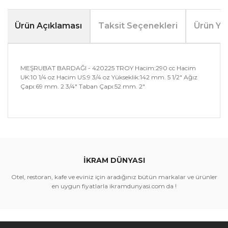
Ürün Açıklaması
Taksit Seçenekleri
Ürün Yo
MEŞRUBAT BARDAĞI - 420225 TROY Hacim:290 cc Hacim
UK:10 1/4 oz Hacim US:9 3/4 oz Yükseklik:142 mm. 5 1/2" Ağız
Çapı:69 mm. 2 3/4" Taban Çapı:52 mm. 2"
Bu ürünün fiyat bilgisi, resim, ürün açıklamalarında ve
diğer konularda yetersiz gördüğünüz noktaları öneri
Bu ürüne ilk yorumu siz yapın!
formunu kullanarak tarafımıza iletebilirsiniz.
Görüş ve önerileriniz için teşekkür ederiz.
İKRAM DÜNYASI
Yorum Yaz
Ürün resmi kalitesiz, bozuk veya görüntülenemiyor.
Otel, restoran, kafe ve eviniz için aradığınız bütün markalar ve ürünler
Ürün açıklamasında eksik bilgiler bulunuyor.
en uygun fiyatlarla ikramdunyasi.com da !
Ürün bilgilerinde hatalar bulunuyor.
Ürün fiyatı diğer sitelerden daha pahalı.