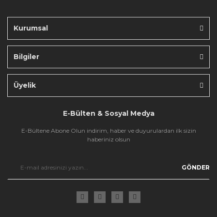
Bu ürüne benzer farklı alternatifler olmalı.
Kurumsal
Bilgiler
Gönder
Üyelik
E-Bülten & Sosyal Medya
E-Bültene Abone Olun indirim, haber ve duyurulardan ilk sizin
haberiniz olsun
GÖNDER