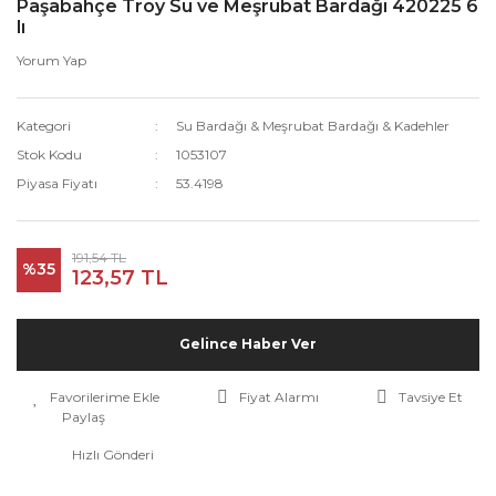
Paşabahçe Troy Su ve Meşrubat Bardağı 420225 6
lı
Yorum Yap
Kategori
Su Bardağı & Meşrubat Bardağı & Kadehler
Stok Kodu
1053107
Piyasa Fiyatı
53.4198
191,54 TL
%35
123,57 TL
Gelince Haber Ver
Fiyat Alarmı
Tavsiye Et
Paylaş
Hızlı Gönderi