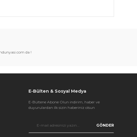
k tarafımıza iletebilirsiniz.
amdunyasi.com da !
E-Bülten & Sosyal Medya
E-Bültene Abone Olun indirim, haber ve
duyurulardan ilk sizin haberiniz olsun
GÖNDER