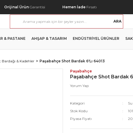
Orijinal Ürün
Garantisi
Hemen İade
Fırsatı
ARA
R & PASTANE
AHŞAP & TASARIM
ENDÜSTRİYEL ÜRÜNLER
SAK
 Bardağı & Kadehler
Paşabahçe Shot Bardak 6'Lı 64013
Paşabahçe
Paşabahçe Shot Bardak 6
Yorum Yap
Kategori
Su
Stok Kodu
10
Piyasa Fiyatı
20