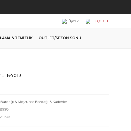
Üyelik
-
0,00 TL
LAMA & TEMİZLİK
OUTLET/SEZON SONU
'Lı 64013
 Bardağı & Meşrubat Bardağı & Kadehler
18998
2.9305