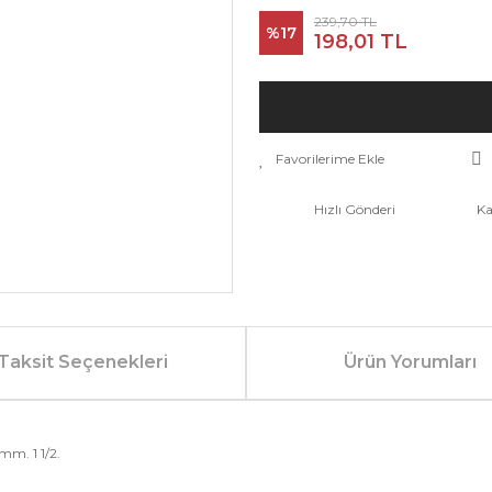
239,70 TL
%17
198,01 TL
Hızlı Gönderi
Ka
Taksit Seçenekleri
Ürün Yorumları
mm. 1 1/2.