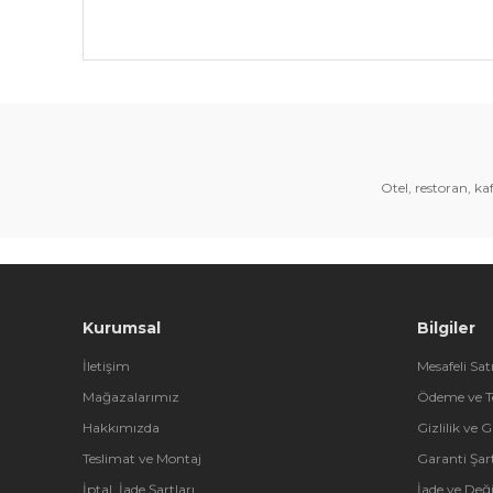
Bu ürünün fiyat bilgisi, resim, ürün açıklamalarında 
Görüş ve önerileriniz için teşekkür ederiz.
Ürün resmi kalitesiz, bozuk veya görüntülenemiyor.
Ürün açıklamasında eksik bilgiler bulunuyor.
Otel, restoran, k
Ürün bilgilerinde hatalar bulunuyor.
Ürün fiyatı diğer sitelerden daha pahalı.
Bu ürüne benzer farklı alternatifler olmalı.
Kurumsal
Bilgiler
İletişim
Mesafeli Sat
Mağazalarımız
Ödeme ve T
Hakkımızda
Gizlilik ve 
Teslimat ve Montaj
Garanti Şart
İptal, İade Şartları
İade ve Değ