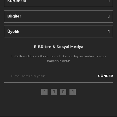
Kurumsal
Bilgiler
Gönder
Üyelik
E-Bülten & Sosyal Medya
E-Bültene Abone Olun indirim, haber ve duyurulardan ilk sizin
haberiniz olsun
GÖNDER