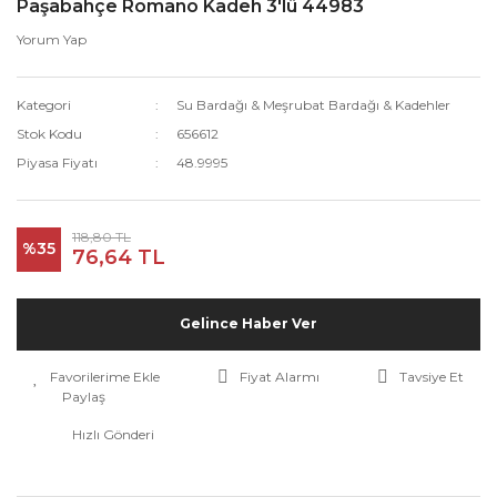
Paşabahçe Romano Kadeh 3'lü 44983
Yorum Yap
Kategori
Su Bardağı & Meşrubat Bardağı & Kadehler
Stok Kodu
656612
Piyasa Fiyatı
48.9995
118,80 TL
%35
76,64 TL
Gelince Haber Ver
Fiyat Alarmı
Tavsiye Et
Paylaş
Hızlı Gönderi