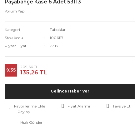
Paşabahçe Kase 6 Adet 53113
Yorum Yap
Kategori
Tabaklar
Stok Kodu
1006117
Piyasa Fiyatı
77.13
209,66 TL
%35
135,26 TL
Gelince Haber Ver
Fiyat Alarmı
Tavsiye Et
Paylaş
Hızlı Gönderi