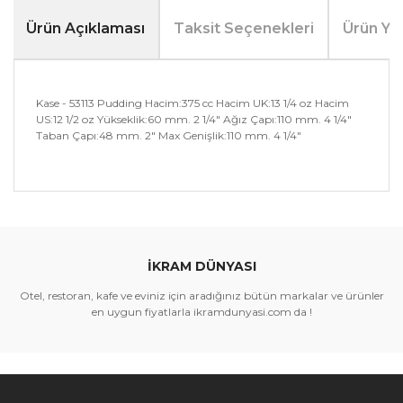
Ürün Açıklaması
Taksit Seçenekleri
Ürün Yo
Kase - 53113 Pudding Hacim:375 cc Hacim UK:13 1/4 oz Hacim
US:12 1/2 oz Yükseklik:60 mm. 2 1/4" Ağız Çapı:110 mm. 4 1/4"
Taban Çapı:48 mm. 2" Max Genişlik:110 mm. 4 1/4"
Bu ürünün fiyat bilgisi, resim, ürün açıklamalarında ve
diğer konularda yetersiz gördüğünüz noktaları öneri
Bu ürüne ilk yorumu siz yapın!
formunu kullanarak tarafımıza iletebilirsiniz.
Görüş ve önerileriniz için teşekkür ederiz.
İKRAM DÜNYASI
Yorum Yaz
Ürün resmi kalitesiz, bozuk veya görüntülenemiyor.
Otel, restoran, kafe ve eviniz için aradığınız bütün markalar ve ürünler
Ürün açıklamasında eksik bilgiler bulunuyor.
en uygun fiyatlarla ikramdunyasi.com da !
Ürün bilgilerinde hatalar bulunuyor.
Ürün fiyatı diğer sitelerden daha pahalı.
Bu ürüne benzer farklı alternatifler olmalı.