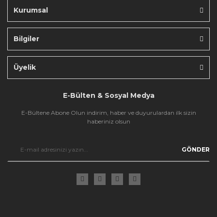
Kurumsal
Bilgiler
Gönder
Üyelik
E-Bülten & Sosyal Medya
E-Bültene Abone Olun indirim, haber ve duyurulardan ilk sizin
haberiniz olsun
GÖNDER