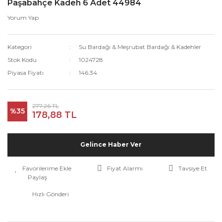
Paşabahçe Kadeh 6 Adet 44984
Yorum Yap
Kategori
Su Bardağı & Meşrubat Bardağı & Kadehler
Stok Kodu
1024728
Piyasa Fiyatı
146.34
277,26 TL
%35
178,88 TL
Gelince Haber Ver
Fiyat Alarmı
Tavsiye Et
Paylaş
Hızlı Gönderi