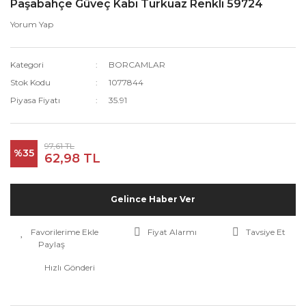
Paşabahçe Güveç Kabı Turkuaz Renkli 59724
Yorum Yap
Kategori
BORCAMLAR
Stok Kodu
1077844
Piyasa Fiyatı
35.91
97,61 TL
%35
62,98 TL
Gelince Haber Ver
Fiyat Alarmı
Tavsiye Et
Paylaş
Hızlı Gönderi