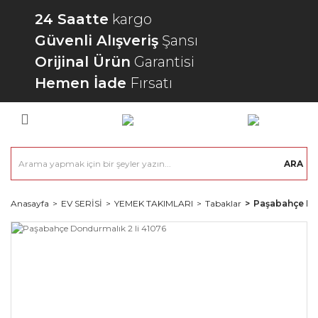
24 Saatte
kargo
Güvenli Alışveriş
Şansı
Orijinal Ürün
Garantisi
Hemen İade
Fırsatı
ARA
Anasayfa
EV SERİSİ
YEMEK TAKIMLARI
Tabaklar
Paşabahçe Don