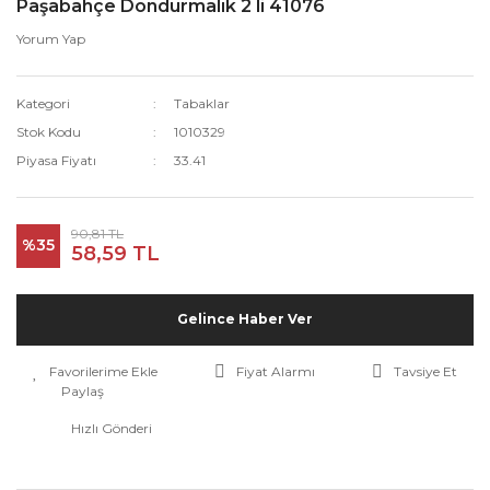
Paşabahçe Dondurmalık 2 li 41076
Yorum Yap
Kategori
Tabaklar
Stok Kodu
1010329
Piyasa Fiyatı
33.41
90,81 TL
%35
58,59 TL
Gelince Haber Ver
Fiyat Alarmı
Tavsiye Et
Paylaş
Hızlı Gönderi