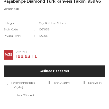
Paşabahçe Diamond Türk Kahvesi Takımı 95946
Yorum Yap
Kategori
Çay & Kahve Setleri
Stok Kodu
1051938
Piyasa Fiyatı
107.68
292,69 TL
%35
188,83 TL
Gelince Haber Ver
Fiyat Alarmı
Tavsiye Et
Paylaş
Hızlı Gönderi