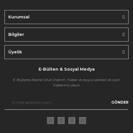
Bu ürüne benzer farklı alternatifler olmalı.
Kurumsal
Bilgiler
Gönder
Üyelik
E-Bülten & Sosyal Medya
E-Bültene Abone Olun indirim, haber ve duyurulardan ilk sizin
haberiniz olsun
GÖNDER