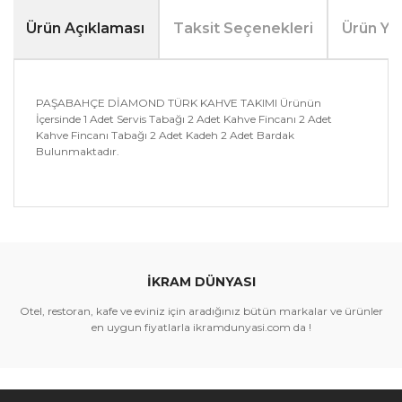
Ürün Açıklaması
Taksit Seçenekleri
Ürün Yo
PAŞABAHÇE DİAMOND TÜRK KAHVE TAKIMI Ürünün
İçersinde 1 Adet Servis Tabağı 2 Adet Kahve Fincanı 2 Adet
Kahve Fincanı Tabağı 2 Adet Kadeh 2 Adet Bardak
Bulunmaktadır.
Bu ürünün fiyat bilgisi, resim, ürün açıklamalarında ve
diğer konularda yetersiz gördüğünüz noktaları öneri
Bu ürüne ilk yorumu siz yapın!
formunu kullanarak tarafımıza iletebilirsiniz.
Görüş ve önerileriniz için teşekkür ederiz.
İKRAM DÜNYASI
Yorum Yaz
Ürün resmi kalitesiz, bozuk veya görüntülenemiyor.
Otel, restoran, kafe ve eviniz için aradığınız bütün markalar ve ürünler
Ürün açıklamasında eksik bilgiler bulunuyor.
en uygun fiyatlarla ikramdunyasi.com da !
Ürün bilgilerinde hatalar bulunuyor.
Ürün fiyatı diğer sitelerden daha pahalı.