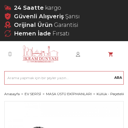
24 Saatte
kargo
Güvenli Alışveriş
Şansı
Orijinal Ürün
Garantisi
Hemen İade
Fırsatı
ARA
Anasayfa
EV SERİSİ
MASA ÜSTÜ EKİPMANLARI
Küllük - Peçetelik