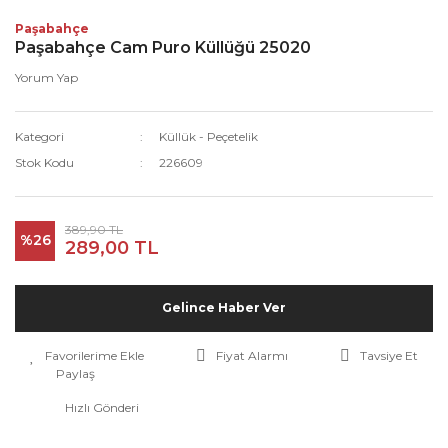
Paşabahçe
Paşabahçe Cam Puro Küllüğü 25020
Yorum Yap
Kategori
Küllük - Peçetelik
Stok Kodu
226609
389,90 TL
%26
289,00 TL
Gelince Haber Ver
Fiyat Alarmı
Tavsiye Et
Paylaş
Hızlı Gönderi