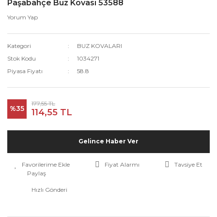
Paşabahçe Buz Kovası 53588
Yorum Yap
Kategori
BUZ KOVALARI
Stok Kodu
1034271
Piyasa Fiyatı
58.8
177,55 TL
%35
114,55 TL
Gelince Haber Ver
Fiyat Alarmı
Tavsiye Et
Paylaş
Hızlı Gönderi