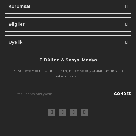
Kurumsal
Bilgiler
Gönder
Üyelik
E-Bülten & Sosyal Medya
E-Bültene Abone Olun indirim, haber ve duyurulardan ilk sizin
haberiniz olsun
GÖNDER