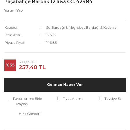
Paşabahçe Bardak 12 lı 53 CC. 42484
Yorum Yap
Kategori
Su Bardağı & Meşrubat Bardağı & Kadehler
Stok Kodu
121713
Piyasa Fiyatı
146.83
399,09 TL
%35
257,48 TL
Gelince Haber Ver
Fiyat Alarmı
Tavsiye Et
Paylaş
Hızlı Gönderi