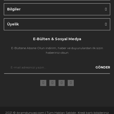
Bilgiler
Gönder
Üyelik
E-Bülten & Sosyal Medya
E-Bültene Abone Olun indirim, haber ve duyurulardan ilk sizin
haberiniz olsun
GÖNDER
2021 © ikramdunyasi.com | Tüm Hakları Saklıdır. Kredi kartı bilgileriniz