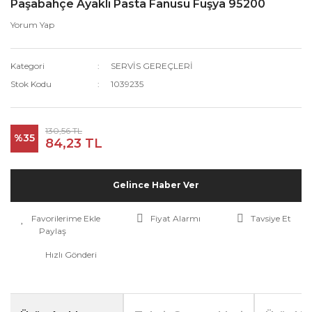
Paşabahçe Ayaklı Pasta Fanusu Fuşya 95200
Yorum Yap
Kategori
SERVİS GEREÇLERİ
Stok Kodu
1039235
130,56 TL
%35
84,23 TL
Gelince Haber Ver
Fiyat Alarmı
Tavsiye Et
Paylaş
Hızlı Gönderi