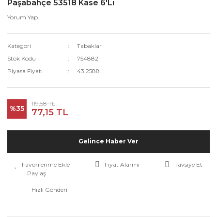
Paşabahçe 53518 Kase 6'Lı
Yorum Yap
Kategori
Tabaklar
Stok Kodu
754882
Piyasa Fiyatı
43.2588
119,58 TL
%35
77,15 TL
Gelince Haber Ver
Fiyat Alarmı
Tavsiye Et
Paylaş
Hızlı Gönderi