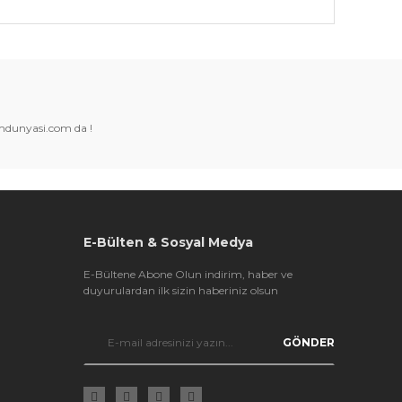
k tarafımıza iletebilirsiniz.
amdunyasi.com da !
E-Bülten & Sosyal Medya
E-Bültene Abone Olun indirim, haber ve
duyurulardan ilk sizin haberiniz olsun
GÖNDER