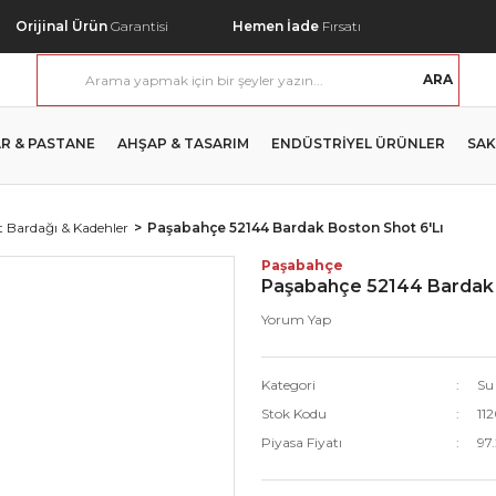
Orijinal Ürün
Garantisi
Hemen İade
Fırsatı
ARA
R & PASTANE
AHŞAP & TASARIM
ENDÜSTRİYEL ÜRÜNLER
SAK
 Bardağı & Kadehler
Paşabahçe 52144 Bardak Boston Shot 6'Lı
Paşabahçe
Paşabahçe 52144 Bardak 
Yorum Yap
Kategori
Su
Stok Kodu
11
Piyasa Fiyatı
97.