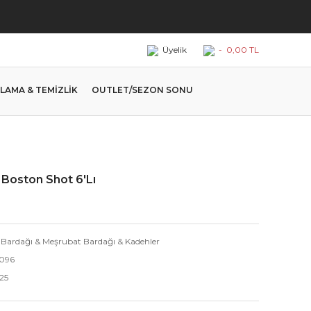
Üyelik
-
0,00 TL
LAMA & TEMİZLİK
OUTLET/SEZON SONU
Boston Shot 6'Lı
 Bardağı & Meşrubat Bardağı & Kadehler
2096
25