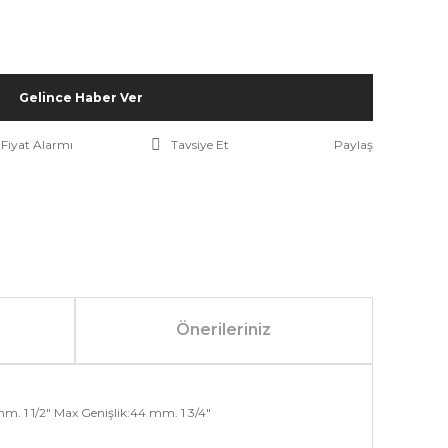
Gelince Haber Ver
Fiyat Alarmı
Tavsiye Et
Paylaş
Önerileriniz
m. 1 1/2" Max Genişlik:44 mm. 1 3/4"