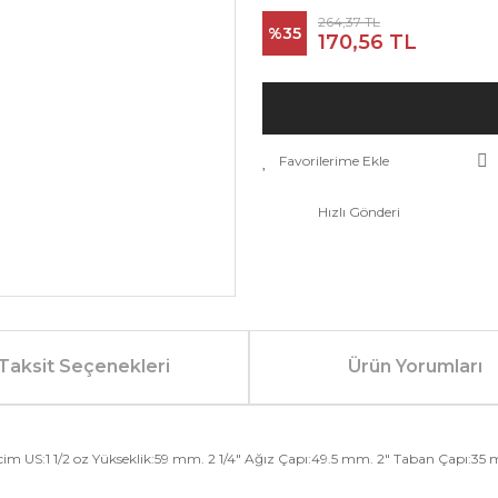
264,37 TL
%35
170,56 TL
Hızlı Gönderi
Taksit Seçenekleri
Ürün Yorumları
im US:1 1/2 oz Yükseklik:59 mm. 2 1/4" Ağız Çapı:49.5 mm. 2" Taban Çapı:35 m