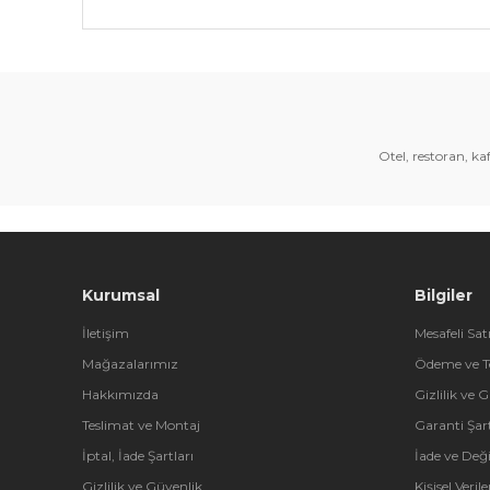
Bu ürünün fiyat bilgisi, resim, ürün açıklamalarında 
Görüş ve önerileriniz için teşekkür ederiz.
Ürün resmi kalitesiz, bozuk veya görüntülenemiyor.
Ürün açıklamasında eksik bilgiler bulunuyor.
Otel, restoran, k
Ürün bilgilerinde hatalar bulunuyor.
Ürün fiyatı diğer sitelerden daha pahalı.
Bu ürüne benzer farklı alternatifler olmalı.
Kurumsal
Bilgiler
İletişim
Mesafeli Sat
Mağazalarımız
Ödeme ve T
Hakkımızda
Gizlilik ve 
Teslimat ve Montaj
Garanti Şart
İptal, İade Şartları
İade ve Değ
Gizlilik ve Güvenlik
Kişisel Veri