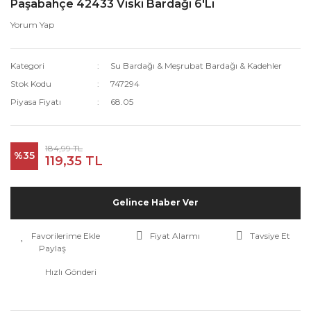
Paşabahçe 42433 Viski Bardağı 6'Lı
Yorum Yap
Kategori
Su Bardağı & Meşrubat Bardağı & Kadehler
Stok Kodu
747294
Piyasa Fiyatı
68.05
184,99 TL
%35
119,35 TL
Gelince Haber Ver
Fiyat Alarmı
Tavsiye Et
Paylaş
Hızlı Gönderi