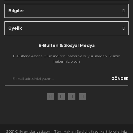
Bilgiler
Gönder
Üyelik
E-Bülten & Sosyal Medya
E-Bültene Abone Olun indirim, haber ve duyurulardan ilk sizin
haberiniz olsun
GÖNDER
2021 © ikramdunyasi.com | Tüm Hakları Saklıdır. Kredi kartı bilgileriniz