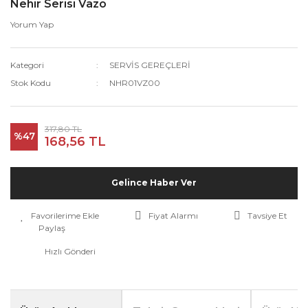
Nehir Serisi Vazo
Yorum Yap
Kategori
SERVİS GEREÇLERİ
Stok Kodu
NHR01VZ00
317,80 TL
%47
168,56 TL
Gelince Haber Ver
Fiyat Alarmı
Tavsiye Et
Paylaş
Hızlı Gönderi