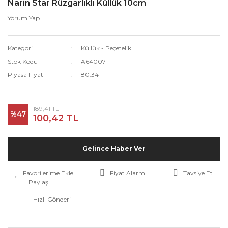
Narin Star Rüzgarlıklı Küllük 10cm
Yorum Yap
Kategori
Küllük - Peçetelik
Stok Kodu
A64007
Piyasa Fiyatı
80.34
189,41 TL
%47
100,42 TL
Gelince Haber Ver
Fiyat Alarmı
Tavsiye Et
Paylaş
Hızlı Gönderi