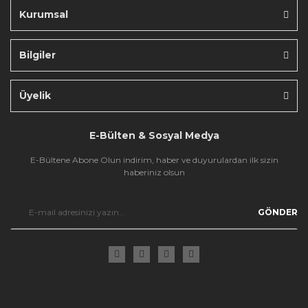
Kurumsal
Bilgiler
Gönder
Üyelik
E-Bülten & Sosyal Medya
E-Bültene Abone Olun indirim, haber ve duyurulardan ilk sizin
haberiniz olsun
GÖNDER