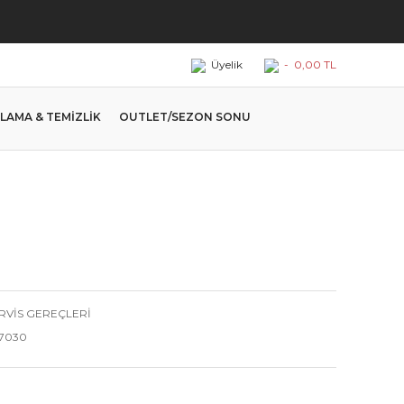
Üyelik
-
0,00 TL
LAMA & TEMİZLİK
OUTLET/SEZON SONU
RVİS GEREÇLERİ
7030