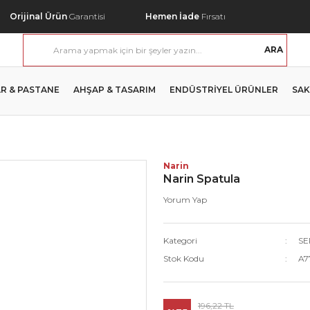
Orijinal Ürün
Garantisi
Hemen İade
Fırsatı
ARA
R & PASTANE
AHŞAP & TASARIM
ENDÜSTRİYEL ÜRÜNLER
SAK
Narin
Narin Spatula
Yorum Yap
Kategori
SE
Stok Kodu
A7
196,22 TL