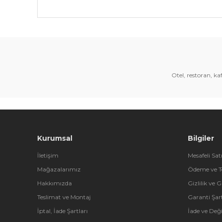
Bu ürünün fiyat bilgisi, resim, ürün açıklamalarında 
Görüş ve önerileriniz için teşekkür ederiz.
Ürün resmi kalitesiz, bozuk veya görüntülenemiyor.
Ürün açıklamasında eksik bilgiler bulunuyor.
Otel, restoran, k
Ürün bilgilerinde hatalar bulunuyor.
Ürün fiyatı diğer sitelerden daha pahalı.
Bu ürüne benzer farklı alternatifler olmalı.
Kurumsal
Bilgiler
İletişim
Mesafeli Sat
Mağazalarımız
Ödeme ve T
Hakkımızda
Gizlilik ve 
Teslimat ve Montaj
Garanti Şart
İptal, İade Şartları
İade ve Değ