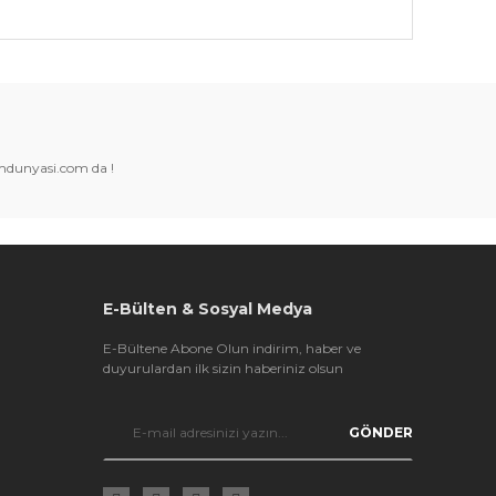
k tarafımıza iletebilirsiniz.
amdunyasi.com da !
E-Bülten & Sosyal Medya
E-Bültene Abone Olun indirim, haber ve
duyurulardan ilk sizin haberiniz olsun
GÖNDER