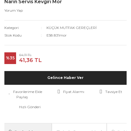
Narin Servis Kevgiri Mor
Yorum Yap
Kategori
KÜÇÜK MUTFAK GEREÇLERİ
Stok Kodu
E58.831mor
64,11 TL
%35
41,36 TL
Gelince Haber Ver
Fiyat Alarmı
Tavsiye Et
Paylaş
Hızlı Gönderi