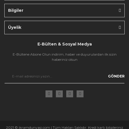
Bilgiler
Gönder
Üyelik
E-Bülten & Sosyal Medya
E-Bültene Abone Olun indirim, haber ve duyurulardan ilk sizin
haberiniz olsun
GÖNDER
2021 © ikramdunyasi.com | Tüm Hakları Saklıdır. Kredi kartı bilgileriniz