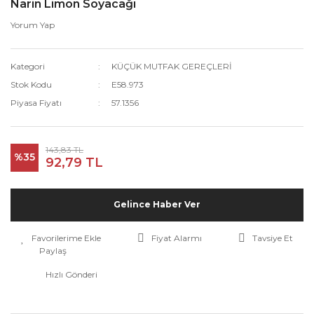
Narin Limon Soyacağı
Yorum Yap
Kategori
KÜÇÜK MUTFAK GEREÇLERİ
Stok Kodu
E58.973
Piyasa Fiyatı
57.1356
143,83 TL
%35
92,79 TL
Gelince Haber Ver
Fiyat Alarmı
Tavsiye Et
Paylaş
Hızlı Gönderi