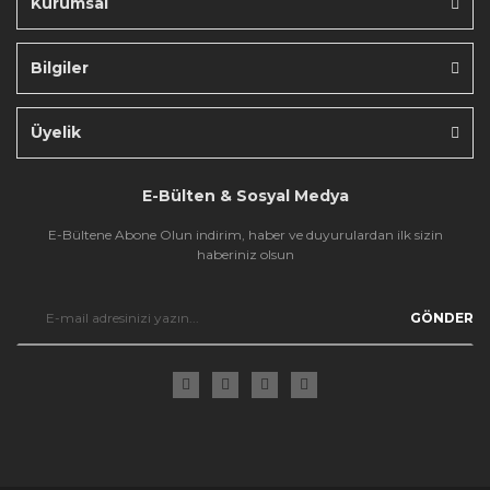
Kurumsal
Bilgiler
Gönder
Üyelik
E-Bülten & Sosyal Medya
E-Bültene Abone Olun indirim, haber ve duyurulardan ilk sizin
haberiniz olsun
GÖNDER