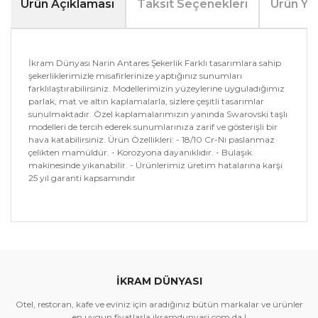
Ürün Açıklaması
Taksit Seçenekleri
Ürün Yo
İkram Dünyası Narin Antares Şekerlik Farklı tasarımlara sahip
şekerliklerimizle misafirlerinize yaptığınız sunumları
farklılaştırabilirsiniz. Modellerimizin yüzeylerine uyguladığımız
parlak, mat ve altın kaplamalarla, sizlere çeşitli tasarımlar
sunulmaktadır. Özel kaplamalarımızın yanında Swarovski taşlı
modelleri de tercih ederek sunumlarınıza zarif ve gösterişli bir
hava katabilirsiniz. Ürün Özellikleri: - 18/10 Cr-Ni paslanmaz
çelikten mamüldür. - Korozyona dayanıklıdır. - Bulaşık
makinesinde yıkanabilir. - Ürünlerimiz üretim hatalarına karşı
25 yıl garanti kapsamındır
Bu ürünün fiyat bilgisi, resim, ürün açıklamalarında ve
diğer konularda yetersiz gördüğünüz noktaları öneri
Bu ürüne ilk yorumu siz yapın!
formunu kullanarak tarafımıza iletebilirsiniz.
Görüş ve önerileriniz için teşekkür ederiz.
İKRAM DÜNYASI
Yorum Yaz
Ürün resmi kalitesiz, bozuk veya görüntülenemiyor.
Otel, restoran, kafe ve eviniz için aradığınız bütün markalar ve ürünler
Ürün açıklamasında eksik bilgiler bulunuyor.
en uygun fiyatlarla ikramdunyasi.com da !