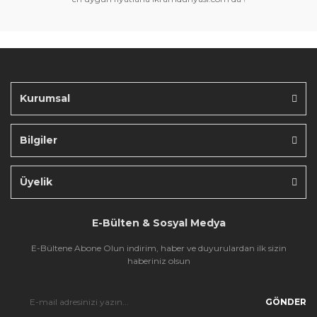
Ürün bilgilerinde hatalar bulunuyor.
Ürün fiyatı diğer sitelerden daha pahalı.
Bu ürüne benzer farklı alternatifler olmalı.
Kurumsal
Bilgiler
Gönder
Üyelik
E-Bülten & Sosyal Medya
E-Bültene Abone Olun indirim, haber ve duyurulardan ilk sizin
haberiniz olsun
GÖNDER