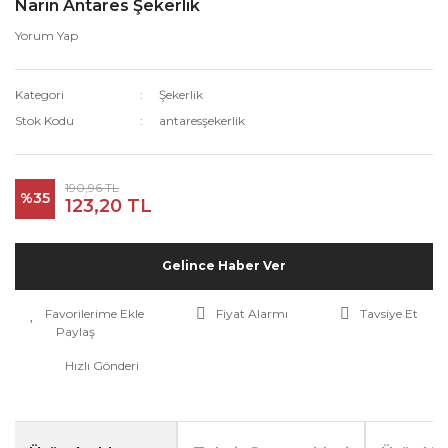
Narin Antares Şekerlik
Yorum Yap
Kategori
Şekerlik
Stok Kodu
antaresşekerlik
190,96 TL
%35
123,20 TL
Gelince Haber Ver
Fiyat Alarmı
Tavsiye Et
Paylaş
Hızlı Gönderi