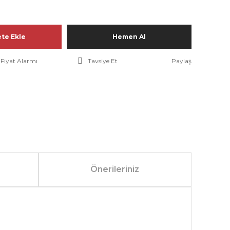
te Ekle
Hemen Al
Fiyat Alarmı
Tavsiye Et
Paylaş
Önerileriniz