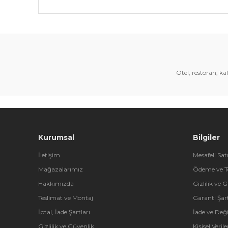
Bu ürünün fiyat bilgisi, resim, ürün açıklamalarında 
Görüş ve önerileriniz için teşekkür ederiz.
Ürün resmi kalitesiz, bozuk veya görüntülenemiyor.
Ürün açıklamasında eksik bilgiler bulunuyor.
Otel, restoran, k
Ürün bilgilerinde hatalar bulunuyor.
Ürün fiyatı diğer sitelerden daha pahalı.
Bu ürüne benzer farklı alternatifler olmalı.
Kurumsal
Bilgiler
İletişim
Mesafeli Sat
Mağazalarımız
Ödeme ve T
Hakkımızda
Gizlilik ve 
Teslimat ve Montaj
Garanti Şart
İptal, İade Şartları
İade ve Değ
Gizlilik ve Güvenlik
Kişisel Veri