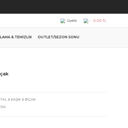
Üyelik
-
0,00 TL
LAMA & TEMİZLİK
OUTLET/SEZON SONU
ıçak
TAL & KAŞIK & BIÇAK
126