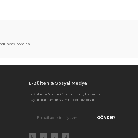
k tarafımıza iletebilirsiniz.
amdunyasi.com da !
E-Bülten & Sosyal Medya
E-Bültene Abone Olun indirim, haber ve
duyurulardan ilk sizin haberiniz olsun
GÖNDER