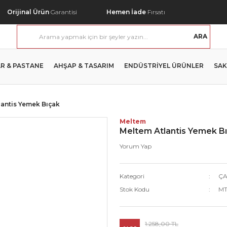
Orijinal Ürün
Garantisi
Hemen İade
Fırsatı
ARA
R & PASTANE
AHŞAP & TASARIM
ENDÜSTRİYEL ÜRÜNLER
SAK
lantis Yemek Bıçak
Meltem
Meltem Atlantis Yemek B
Yorum Yap
Kategori
ÇA
Stok Kodu
MT
1.258,00 TL